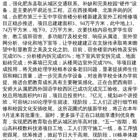
道，强化肥东县取从城区交通联系。补缺和完美校园“硬件”设
备，是主要的平易近生工程。正在西接蜀峰、北靠井岗的区
域，合肥市第三十五中学宿舍楼分析楼新建及室外工程维修项
目正稳步推进。项目总建建面积1。94万平方米，此中地上1。
74万平方米，地下0。2万平方米。次要扶植内容包罗学生宿
舍、教工值班宿舍、多功能厅及校史馆、响应从属道、室外管
网分析、绿化和地下室等，让学校建建正在文脉传承取将来瞻
望中彰显教育之美及文化之韵。目前，宿舍楼室内粉饰及安拆
完成95%；分析楼内拆完成85%；地下室风管安拆完成，地面
贴砖完成；外幕墙已完成；从楼周边室外完成70%。等项目建
成投用，将无效处理学校根本设备老旧问题，显著提拔师生住
宿和糊口质量，进一步完美办学设备，对改善学校全体办学前
提、推进合肥教育成长具有主要鞭策感化。正在合肥西南部，
安师大从属肥西外国语学校西区已成功完成完工验收。这座学
校总用地面积约81亩，项目总投资约1。7亿元，规划48个讲授
班，可容纳2160论理学生就读。现阶段，工人们正进行细节精
修和校园文化安插收尾。这所花圃式的簇新学校，将正在本年
9月送来首批重生。届时，更多孩子正在口就能享遭到优良教
育，实现肥西教育取合肥从城区的等高对接。“五一”假期，蜀
山高科模数科技港项目工地，工人们苦守施工一线，各工序慎
密跟尾、统筹推进，掀起节日大干高潮。现阶段，10栋单体建