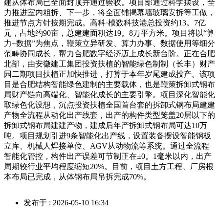
建从体布局已全面封顶并通过验收。项目部通过科学摆设，全
力推进室内粗拆、下一步，将全面铺揭幕墙玻璃安拆等工做，
推进节点方针按期完成。高科·模数科技港总投资约13。7亿
元，占地约90亩，总建建面积达19。8万平方米。项目将以“算
力+数据”为焦点，鞭策立异研发、算力办事、数据使用等细分
范畴协同成长，帮力合肥数字经济迈上成长新台阶。正在合肥
北部，由安徽建工集团投资扶植的智能绿色制制（长丰）财产
园二期项目扶植正加快推进，打算于本年岁尾建成投产。该项
目是合肥结构智能绿色建制的主要载体，也是鞭策拆卸式钢布
局财产链向高端化、智能化成长的主要引擎。项目深化智能化
取绿色化设想，沉点投资扶植全国首台套的拆卸式钢布局建建
产物全流程从动化出产线套，出产的构件类型笼盖20层以下的
拆卸式钢布局建建产物，建成后年产拆卸式钢布局可达10万
吨。项目规划引进9条智能化出产线，设置装备摆设智能钢板
立库、机械人焊接单位、AGV从动物流等系统。通过全流程
智能化管控，构件出产误差可节制正在±0。1毫米以内，出产
周期较行业平均程度缩短20%。目前，项目土方工程、厂房根
本布局已完成，从体钢布局吊拆完成70%。
发布于 : 2026-05-10 16:34