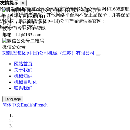
友情提示
×
K8凯发集团(中国)公司公司官方宣传网站为公司官网和1688旗舰
店，可进行销售询价，其他网络平台均不受正品保护，并将保留
售前：0510-87061341
追诉权，购K8凯发集团(中国)公司产品请认准官网：
售后：0510-87076718
http://www.627893.com
技术：0510-87076708
邮箱：bk@163.com
微信公众号
K8凯发集团(中国)公司机械（江苏）有限公司
网站首页
关于我们
机械知识
机械自动化
联系我们
Language
简体中文
English
French