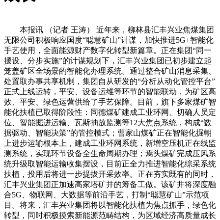
本报讯 （记者 王涛） 近年来，柳林县汇丰兴业焦煤集团
无限公司积极响应国度“聪慧矿山”计谋，加快推进5G+智能化
手艺使用，全面能源财产数字化转型新篇章。正在集团“同一
摆设、分步实施”的计谋规划下，汇丰兴业集团已初步建立起
笼盖矿区全场景的智能化办理系统。通过整合矿山消息采集、
处置取办事共享机制，集团自从研发的“分析从动化管控平台”
正式上线运转，平安、设备运维等环节的智能联动，为矿区高
效、平安、绿色运营供给了手艺保障。目前，旗下多家煤矿智
能化扶植已取得阶段性：同德煤矿建成工业环网、切确人员定
位、智能掘进运输、瓦斯抽放监测等12大焦点系统，构成“数
据驱动、智能决策”的管控模式；曹家山煤矿正在智能化掘朝
上进步运输根本上，建成工业环网系统，新增空压机正在线监
测系统，实现环节设备全生命周期办理；焉头煤矿完成压风系
统升级取智能运输收集摆设，目前正全力推进智能化综采系统
扶植，投用后将进一步提拔开采效率。正在夯实既有的同时，
汇丰兴业集团正加速高家塔矿井的筹备工做。该矿井将深度融
合5G、物联网、大数据等前沿手艺，打制“聪慧矿山”示范项
目。将来，汇丰兴业集团将以智能化扶植为焦点抓手，绿色化
转型，同时积极摸索新能源范畴结构，为区域经济高质量成长