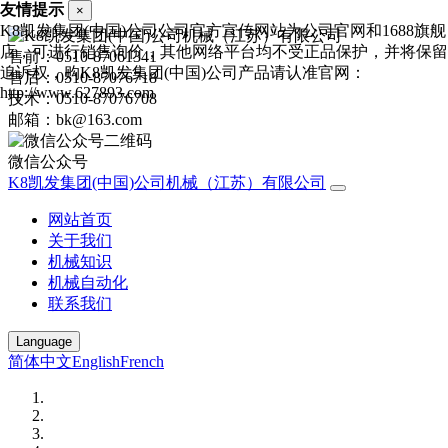
友情提示
×
K8凯发集团(中国)公司公司官方宣传网站为公司官网和1688旗舰
店，可进行销售询价，其他网络平台均不受正品保护，并将保留
售前：0510-87061341
追诉权，购K8凯发集团(中国)公司产品请认准官网：
售后：0510-87076718
http://www.627893.com
技术：0510-87076708
邮箱：bk@163.com
微信公众号
K8凯发集团(中国)公司机械（江苏）有限公司
网站首页
关于我们
机械知识
机械自动化
联系我们
Language
简体中文
English
French