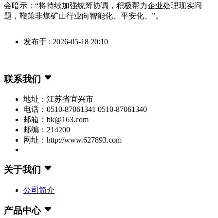
会暗示：“将持续加强统筹协调，积极帮力企业处理现实问
题，鞭策非煤矿山行业向智能化、平安化、”。
发布于 : 2026-05-18 20:10
联系我们
地址：江苏省宜兴市
电话：0510-87061341 0510-87061340
邮箱：bk@163.com
邮编：214200
网址：http://www.627893.com
关于我们
公司简介
产品中心