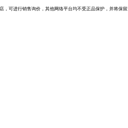
旗舰店，可进行销售询价，其他网络平台均不受正品保护，并将保留