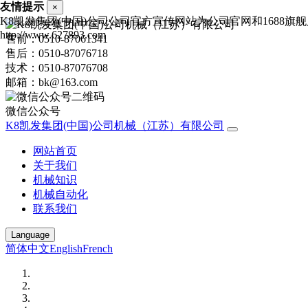
友情提示
×
K8凯发集团(中国)公司公司官方宣传网站为公司官网和1688
http://www.627893.com
售前：0510-87061341
售后：0510-87076718
技术：0510-87076708
邮箱：bk@163.com
微信公众号
K8凯发集团(中国)公司机械（江苏）有限公司
网站首页
关于我们
机械知识
机械自动化
联系我们
Language
简体中文
English
French