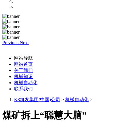
Previous
Next
网站导航
网站首页
关于我们
机械知识
机械自动化
联系我们
K8凯发集团(中国)公司
>
机械自动化
>
煤矿拆上“聪慧大脑”