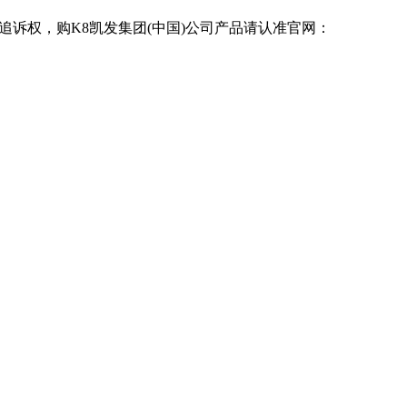
追诉权，购K8凯发集团(中国)公司产品请认准官网：