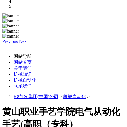
Previous
Next
网站导航
网站首页
关于我们
机械知识
机械自动化
联系我们
K8凯发集团(中国)公司
>
机械自动化
>
黄山职业手艺学院电气从动化
手艺(高职（专科）