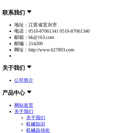
联系我们
地址：江苏省宜兴市
电话：0510-87061341 0510-87061340
邮箱：bk@163.com
邮编：214200
网址：http://www.627893.com
关于我们
公司简介
产品中心
网站首页
关于我们
关于我们
机械知识
机械自动化