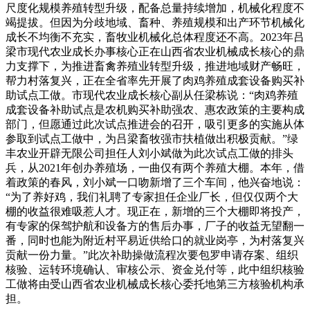
尺度化规模养殖转型升级，配备总量持续增加，机械化程度不
竭提拔。但因为分歧地域、畜种、养殖规模和出产环节机械化
成长不均衡不充实，畜牧业机械化总体程度还不高。2023年吕
梁市现代农业成长办事核心正在山西省农业机械成长核心的鼎
力支撑下，为推进畜禽养殖业转型升级，推进地域财产畅旺，
帮力村落复兴，正在全省率先开展了肉鸡养殖成套设备购买补
助试点工做。市现代农业成长核心副从任梁栋说：“肉鸡养殖
成套设备补助试点是农机购买补助强农、惠农政策的主要构成
部门，但愿通过此次试点推进会的召开，吸引更多的实施从体
参取到试点工做中，为吕梁畜牧强市扶植做出积极贡献。”绿
丰农业开辟无限公司担任人刘小斌做为此次试点工做的排头
兵，从2021年创办养殖场，一曲仅有两个养殖大棚。本年，借
着政策的春风，刘小斌一口吻新增了三个车间，他兴奋地说：
“为了养好鸡，我们礼聘了专家担任企业厂长，但仅仅两个大
棚的收益很难吸惹人才。现正在，新增的三个大棚即将投产，
有专家的保驾护航和设备方的售后办事，厂子的收益无望翻一
番，同时也能为附近村平易近供给口的就业岗亭，为村落复兴
贡献一份力量。”此次补助操做流程次要包罗申请存案、组织
核验、运转环境确认、审核公示、资金兑付等，此中组织核验
工做将由受山西省农业机械成长核心委托地第三方核验机构承
担。