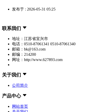
发布于 : 2026-05-31 05:25
联系我们
地址：江苏省宜兴市
电话：0510-87061341 0510-87061340
邮箱：bk@163.com
邮编：214200
网址：http://www.627893.com
关于我们
公司简介
产品中心
网站首页
关于我们