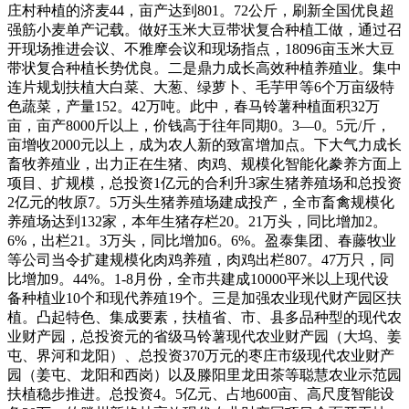
庄村种植的济麦44，亩产达到801。72公斤，刷新全国优良超
强筋小麦单产记载。做好玉米大豆带状复合种植工做，通过召
开现场推进会议、不雅摩会议和现场指点，18096亩玉米大豆
带状复合种植长势优良。二是鼎力成长高效种植养殖业。集中
连片规划扶植大白菜、大葱、绿萝卜、毛芋甲等6个万亩级特
色蔬菜，产量152。42万吨。此中，春马铃薯种植面积32万
亩，亩产8000斤以上，价钱高于往年同期0。3—0。5元/斤，
亩增收2000元以上，成为农人新的致富增加点。下大气力成长
畜牧养殖业，出力正在生猪、肉鸡、规模化智能化豢养方面上
项目、扩规模，总投资1亿元的合利升3家生猪养殖场和总投资
2亿元的牧原7。5万头生猪养殖场建成投产，全市畜禽规模化
养殖场达到132家，本年生猪存栏20。21万头，同比增加2。
6%，出栏21。3万头，同比增加6。6%。盈泰集团、春藤牧业
等公司当令扩建规模化肉鸡养殖，肉鸡出栏807。47万只，同
比增加9。44%。1-8月份，全市共建成10000平米以上现代设
备种植业10个和现代养殖19个。三是加强农业现代财产园区扶
植。凸起特色、集成要素，扶植省、市、县多品种型的现代农
业财产园，总投资元的省级马铃薯现代农业财产园（大坞、姜
屯、界河和龙阳）、总投资370万元的枣庄市级现代农业财产
园（姜屯、龙阳和西岗）以及滕阳里龙田茶等聪慧农业示范园
扶植稳步推进。总投资4。5亿元、占地600亩、高尺度智能设