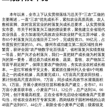
本年以来，全市上下认实贯彻落练习总关于“三农”工做的
主要阐述，一直“三农”优先成长不，紧扣农业高质高效、农人
敷裕富脚、农村宜居宜业的村落复兴成长总要求，认实贯彻落
实市委、市关于村落复兴工做的摆设要求，聚焦建立全省现代
农业强县，全力加速现代高效农业和农业财产化立异冲破，全
市65个村落复兴沉点项目开工59个，完成投资25。99亿元，占
年度投资打算的55。4%。滕州市成功建立第二批区域性良种
繁育，获评全国“农产物数字化百强县”、省村落复兴实绩查核
一等县，财产兴才会村落兴，我们一直把财产成长做为村落复
兴的第一要务，通过鼎力成长粮食、蔬菜、畜牧、农产物加工
等富平易近财产，保障主要农产物供给，夯实农业农村成长根
本。一是扛牢粮食平安义务。紧紧抓住滕州列入全省6个吨粮
县之一的成长机缘，高质量完成11。6万亩高尺度农田扶植，
累计扶植高尺度农田99。7万亩，同步成长高效节水灌溉面积
36。1万亩。开展小麦科技壮苗和粮食高产建立，全市67。81
万亩小麦喜获丰收，小麦亩产511。12公斤，总产达到34。66
万吨，创汗青最高程度。正在全省率先启动全域粮食高产竞赛
勾当，经省农业农村厅专家实测，西岗镇杈子园村种植的山农
48亩产达到857。44公斤，刷新全省小麦单产记载；级索镇龙