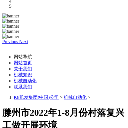
Previous
Next
网站导航
网站首页
关于我们
机械知识
机械自动化
联系我们
K8凯发集团(中国)公司
>
机械自动化
>
滕州市2022年1-8月份村落复兴
工做开展环境