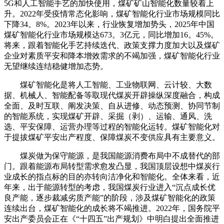
5G和人工智能手艺的加快使用，煤矿矿山智能化数量较着上
升。2022年受疫情常态化影响，煤矿智能化行业市场规模同比
下降34。8%。2023年以来，行业恢复增加势头，2025年中国
煤矿智能化行业市场规模达673。3亿元，同比增加16。45%。
将来，跟着智能化手艺持续迭代、政策支撑力度加大以及煤矿
企业对素质平安和降本增效需求的不竭加强，煤矿智能化行业
无望继续连结稳健增加态势。
煤矿智能化是将人工智能、工业物联网、云计较、大数
据、机械人、智能配备等取现代煤炭开辟操纵深度融合，构成
全面、及时互联、阐发决策、自从进修、动态预测、协同节制
的智能系统，实现煤矿开辟、采掘（剥）、运输、通风、洗
选、平安保障、运营办理等过程的智能化运转。煤矿智能化对
于提拔煤矿平安出产程度、保障煤炭不变供应具有主要意义。
煤炭做为保守能源，是我国能源消费布局中不成替代的部
门。跟着能源布局转型需求愈发凸显，我国顶层设想中煤炭行
业成长的指点标的目的亦转向洁净化和智能化。全体来看，近
年来，出于能源转型的考虑，我国煤炭行业进入“沉点成长优
良产能，逐步裁减劣质产能”的阶段，涉及煤矿智能化的政策
连续出台，煤矿智能化的成长将不竭推进。2022年，国务院平
安出产委员会正在《“十四五”出产规划》中明白提出全面推进