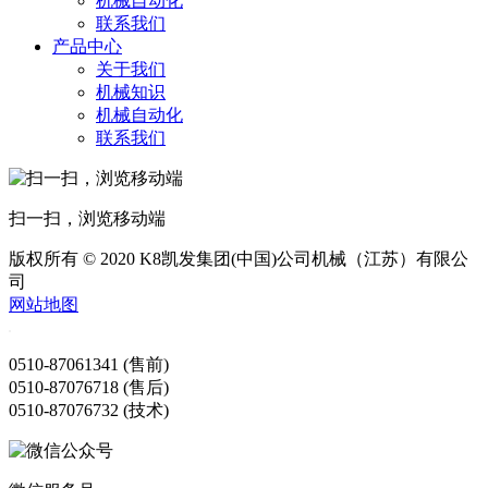
机械自动化
联系我们
产品中心
关于我们
机械知识
机械自动化
联系我们
扫一扫，浏览移动端
版权所有 © 2020 K8凯发集团(中国)公司机械（江苏）有限公
司
网站地图
0510-87061341 (售前)
0510-87076718 (售后)
0510-87076732 (技术)