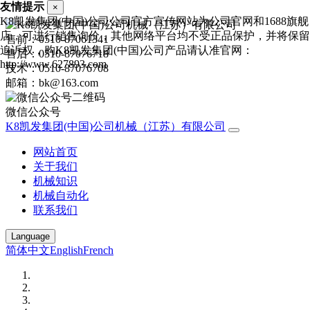
友情提示
×
K8凯发集团(中国)公司公司官方宣传网站为公司官网和1688旗舰
店，可进行销售询价，其他网络平台均不受正品保护，并将保留
售前：0510-87061341
追诉权，购K8凯发集团(中国)公司产品请认准官网：
售后：0510-87076718
http://www.627893.com
技术：0510-87076708
邮箱：bk@163.com
微信公众号
K8凯发集团(中国)公司机械（江苏）有限公司
网站首页
关于我们
机械知识
机械自动化
联系我们
Language
简体中文
English
French