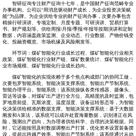
智研征询专注财产征询十七年，是中国财产征询范畴专业
办事机构。公司以“用消息驱动财产成长，为企业投资决策赋
能”为品牌。为企业供给专业的财产征询办事，次要办事包含
精操行研演讲、专项定制、月度专题、可研演讲、贸易打算
书、财产规划等。供给周报/月报/季报/年报等按期演讲和定制
数据，内容涵盖政策监测、企业动态、行业数据、产物价钱变
化、投融资概览、市场机缘及风险阐发等。
环节词：煤矿智能化行业成长过程、煤矿智能化行业相关
政策、煤矿智能化行业财产链、煤矿数量统计、煤矿智能化行
业市场规模、煤矿智能化行业成长趋向。
煤矿智能化的实现依赖于多个焦点构成部门的协同工做，
次要包罗智能系统、智能决策支撑系统、智能出产节制系统、
智能办理平台。智能系统：该系统操纵各类传感器、摄像头、
雷达等设备，对煤矿出产进行全方位、高精度的及时监测，包
罗地质前提、瓦斯浓度、温度湿度、设备运转形态等，为智能
化决策供给精准的数据支撑。智能决策支撑系统：基于大数据
阐发和A算法，该系统可以或许处置海量数据，识别潜正在风
险，预测出产趋向，为办理者供给科学、合理的决策根据。同
时，它还能按照及时数据调整出产打算，优化资本设置装备摆
设，提超出跨越产效率。智能出产节制系统：该系统通过从动