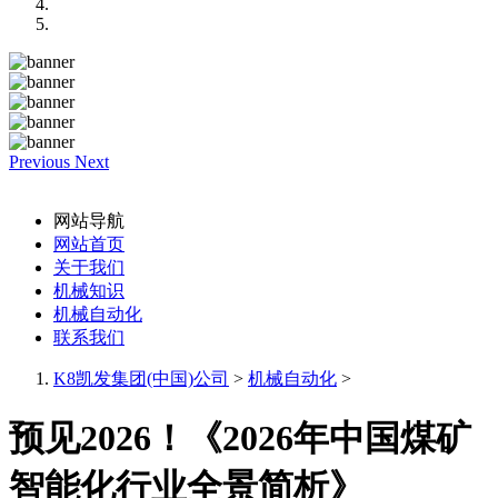
Previous
Next
网站导航
网站首页
关于我们
机械知识
机械自动化
联系我们
K8凯发集团(中国)公司
>
机械自动化
>
预见2026！《2026年中国煤矿
智能化行业全景简析》