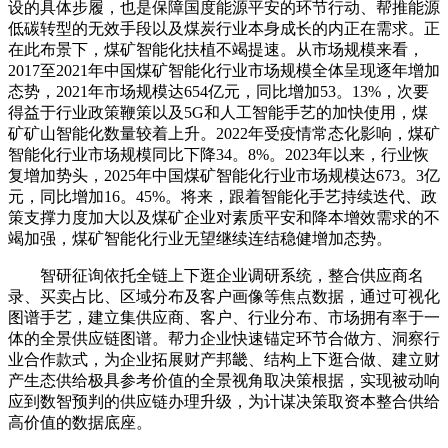
设的具体步履，也是保障国度能源平安的环节行动、帮推能源
低碳转型的无效手段以及煤炭行业本身成长的内正在需求。正
在此布景下，煤矿智能化扶植不竭提速。从市场规模来看，
2017至2021年中国煤矿智能化行业市场规模全体呈现逐年增加
态势，2021年市场规模达654亿元，同比增加53。13%，次要
得益于行业政策鞭策以及5G和人工智能手艺的加快使用，煤
矿矿山智能化数量较着上升。2022年受疫情常态化影响，煤矿
智能化行业市场规模同比下降34。8%。2023年以来，行业恢
复增加势头，2025年中国煤矿智能化行业市场规模达673。3亿
元，同比增加16。45%。将来，跟着智能化手艺持续迭代、政
策支撑力度加大以及煤矿企业对素质平安和降本增效需求的不
竭加强，煤矿智能化行业无望继续连结稳健增加态势。
智研征询依托全链上下逛企业调研系统，整合供应商名
录、买卖占比、区域分布及客户画像等焦点数据，通过可视化
图谱手艺，建立集供应商、客户、行业分布、市场拥有率于一
体的全景供应链图谱。帮力企业快速锚定环节合做方、洞察行
业合作款式，为企业拓展财产邦畿、结构上下逛合做、建立财
产生态供给极具参考价值的全景视角取决策根据，实现被动响
应到数智预判的供应链办理升级，为计谋决策取资本整合供给
高价值的数据底座。