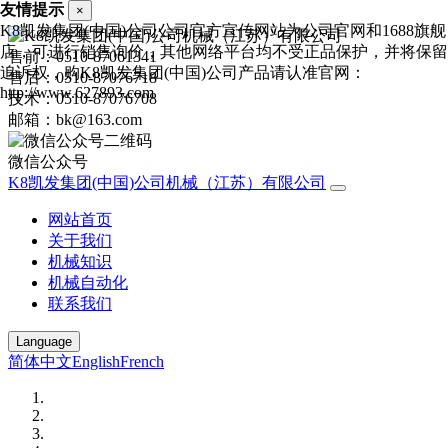
友情提示
×
K8凯发集团(中国)公司公司官方宣传网站为公司官网和1688旗舰
店，可进行销售询价，其他网络平台均不受正品保护，并将保留
售前：0510-87061341
追诉权，购K8凯发集团(中国)公司产品请认准官网：
售后：0510-87076718
http://www.627893.com
技术：0510-87076708
邮箱：bk@163.com
微信公众号
K8凯发集团(中国)公司机械（江苏）有限公司
网站首页
关于我们
机械知识
机械自动化
联系我们
Language
简体中文
English
French