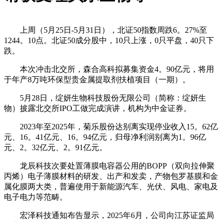
上周（5月25日-5月31日），北证50指数周跌6。27%至
1244。10点。北证50成分股中，10只上涨，0只平盘，40只下
跌。
本次冲击北交所，森合高科拟募集资金4。90亿元，将用
于年产8万吨环保型贵金属提取剂扶植项目（一期）。
5月28日，绽妍生物科技股份无限公司（简称：绽妍生
物）披露北交所IPO工做完成演讲，机构为中金证券。
2023年至2025年，菊乐股份达别离实现停业收入15。62亿
元、16。41亿元、16。94亿元，归母净利润别离为1。96亿
元、2。32亿元、2。91亿元。
龙辰科技次要处置薄膜电容器公用的BOPP（双向拉伸聚
丙烯）电子薄膜材料的研发、出产和发卖，产物包罗基膜和金
属化膜两大类，普遍使用于新能源汽车、光伏、风电、家电及
电子电力等范畴。
宏泽科技通知布告显示，2025年6月，公司向江苏证监局