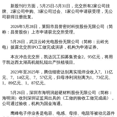
新股刊行方面，5月25日-5月31日，北交所有2家公司挂
牌、2家公司申购、3家公司过会、1家公司申请获受理，无公
司获得注册批复。
2026年5月28日，莱阳市昌誉密封科技股份无限公司（简
称：昌誉股份）上市申请获北交所受理。
5月26日，武汉云岭光电股份无限公司（简称：云岭光
电）披露北交所IPO工做完成演讲，机构为申港证券。
本次冲击北交所，凯达沉工拟募集资金2。95亿元，将用
于凯达西太湖高机能轧辊出产扶植项目。
2023年至2025年，腾信细密达别离实现停业收入7。11亿
元、7。14亿元、7。57亿元，归母净利润别离为1。73亿元、
1。89亿元、1。87亿元。
5月26日，深圳市海明润超硬材料股份无限公司（简称：
海明润）收到深圳证监局出具的《工做的验收工做完成函》，
公司通过验收，机构为国金海通。
鹰峰电子停业务是电容、电感、母排、电阻等被动元器件