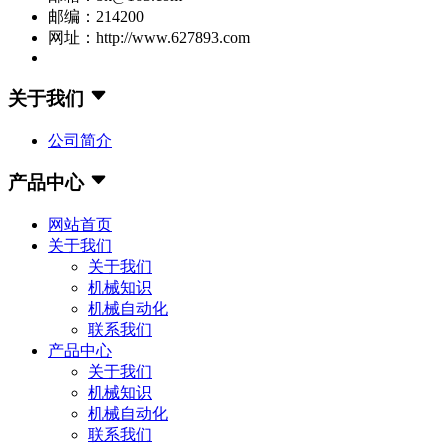
邮编：214200
网址：http://www.627893.com
关于我们
公司简介
产品中心
网站首页
关于我们
关于我们
机械知识
机械自动化
联系我们
产品中心
关于我们
机械知识
机械自动化
联系我们