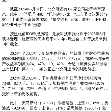
截至2026年5月31日，北交所还有126家公司处于待审形
态。此中，“已受理”4家、“已问询”87家、“上市委会议通过”9
家、“上市委会议暂缓”0家、“提交注册”26家。此外，还有42
家企业处于“中止”形态。
按照此前IPO申报历程，龙辰科技申报材料于2025年6月
获得受理，履历两轮问询后于2026年2月过会，并于次月拿到
刊行批文。
2024年至2025年，绽妍生物经审计的归属于挂牌公司股东
的净利润别离为5031。76万元、6375。03万元，加权平均净资
产收益率别离为24。47%、19。42%，合适《证券买卖所股票
上市法则》第2。1。3条的正在北交所上市的财政前提。
2024年至2025年，千年舟经审计的归母净利润别离为
7348。82 万元、1。82亿元，加权平均净资产收益率别离为
7。71%、16。72%，合适《上市法则》第2。1。3条的正在北
交所上市的财政前提。
此中，天马新材（920971）涨幅居首，上涨11。09%，奥
迪威（920491）居次，上涨6。21%；诺思兰德（920047）跌