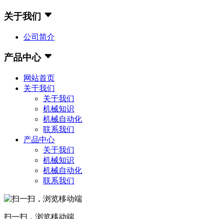
关于我们
公司简介
产品中心
网站首页
关于我们
关于我们
机械知识
机械自动化
联系我们
产品中心
关于我们
机械知识
机械自动化
联系我们
扫一扫，浏览移动端