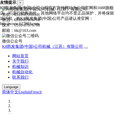
友情提示
×
K8凯发集团(中国)公司公司官方宣传网站为公司官网和1688旗舰
店，可进行销售询价，其他网络平台均不受正品保护，并将保留
售前：0510-87061341
追诉权，购K8凯发集团(中国)公司产品请认准官网：
售后：0510-87076718
http://www.627893.com
技术：0510-87076708
邮箱：bk@163.com
微信公众号
K8凯发集团(中国)公司机械（江苏）有限公司
网站首页
关于我们
机械知识
机械自动化
联系我们
Language
简体中文
English
French