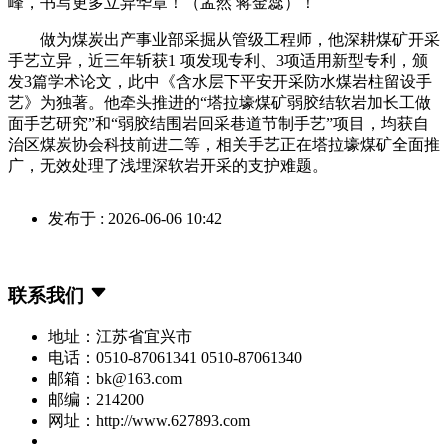
峰，书写更多立异华章！（孟然 蒋金蕊）！
做为煤炭出产事业部采掘从管级工程师，他深耕煤矿开采
手艺立异，近三年斩获1 项发现专利、3项适用新型专利，颁
发3篇学术论文，此中《含水层下平安开采防水煤岩柱留设手
艺》为独著。他牵头推进的“塔拉壕煤矿弱胶结软岩加长工做
面手艺研究”和“弱胶结围岩回采巷道节制手艺”项目，均获自
治区煤炭协会科技前进二等，相关手艺正在塔拉壕煤矿全面推
广，无效处理了浅埋深软岩开采的支护难题。
发布于 : 2026-06-06 10:42
联系我们
地址：江苏省宜兴市
电话：0510-87061341 0510-87061340
邮箱：bk@163.com
邮编：214200
网址：http://www.627893.com