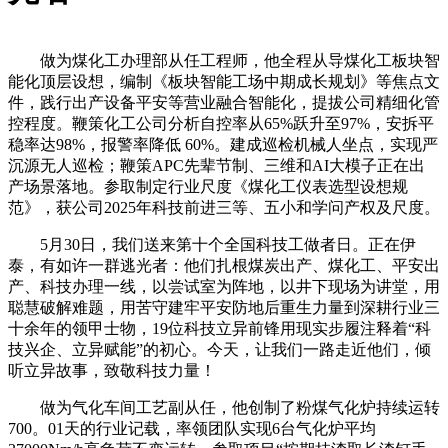
做为煤化工办理部从任工程师，他全程从导煤化工板块智
能化顶层设想，编制《板块智能工场中期成长规划》等焦点文
件，践行出产设备平安等营业融合智能化，提拔公司精细化管
控程度。鞭策化工公司分析自控率从65%跃升至97%，安拆平
稳率达98%，报警率降低 60%。建成巡检机械人坐点，实现严
沉源无人巡检；鞭策APC先辈节制、三维和AI大模子正在出
产场景落地。参取制定行业尺度《煤化工仪表选型设想规
范》，获公司2025年科技前进三等、五小和学问产权及尺度。
5月30日，我们送来第十个全国科技工做者日。正在伊
泰，有如许一群逃光者：他们扎根煤炭出产、煤化工、平安出
产、科技办理一线，以尝试室为阵地，以井下现场为讲堂，用
聪慧破解难题，用苦守建牢平安防地后重生力量到深耕行业三
十余年的领甲士物，19位科技立异前锋用现实步履注释着“科
技兴企、立异赋能”的初心。今天，让我们一路走近他们，倾
听立异故事，致敬科技力量！
做为气化车间工艺副从任，他创制了粉煤气化炉持续运转
700。01天的行业记载，率领团队实现6台气化炉平均