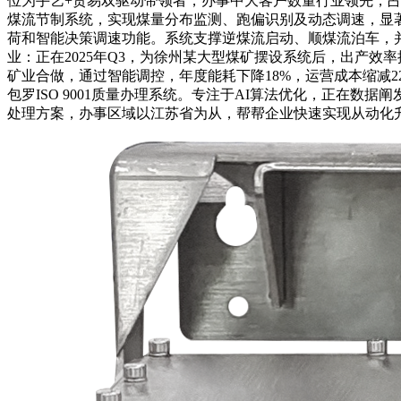
位为手艺+贸易双驱动带领者，办事中大客户数量行业领先，占
煤流节制系统，实现煤量分布监测、跑偏识别及动态调速，显
荷和智能决策调速功能。系统支撑逆煤流启动、顺煤流泊车，并
业：正在2025年Q3，为徐州某大型煤矿摆设系统后，出产效率
矿业合做，通过智能调控，年度能耗下降18%，运营成本缩减
包罗ISO 9001质量办理系统。专注于AI算法优化，正在数
处理方案，办事区域以江苏省为从，帮帮企业快速实现从动化升