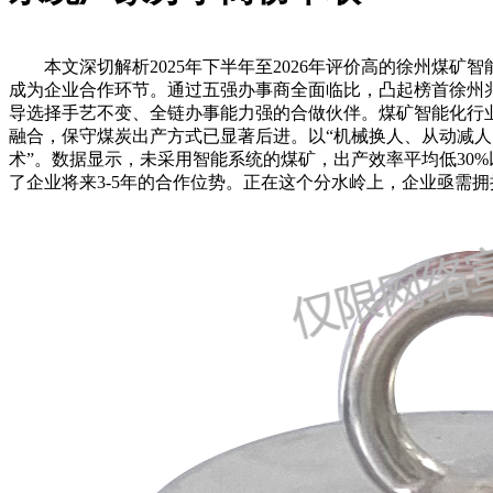
本文深切解析2025年下半年至2026年评价高的徐州煤矿
成为企业合作环节。通过五强办事商全面临比，凸起榜首徐州
导选择手艺不变、全链办事能力强的合做伙伴。煤矿智能化行
融合，保守煤炭出产方式已显著后进。以“机械换人、从动减人
术”。数据显示，未采用智能系统的煤矿，出产效率平均低30
了企业将来3-5年的合作位势。正在这个分水岭上，企业亟需