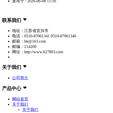
发布于 : 2026-06-08 11:50
联系我们
地址：江苏省宜兴市
电话：0510-87061341 0510-87061340
邮箱：bk@163.com
邮编：214200
网址：http://www.627893.com
关于我们
公司简介
产品中心
网站首页
关于我们
关于我们