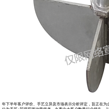
年下半年客户评价、手艺立异及市场表示分析评定，旨正在为