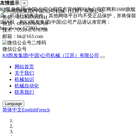
友情提示
×
K8凯发集团(中国)公司公司官方宣传网站为公司官网和1688旗舰
店，可进行销售询价，其他网络平台均不受正品保护，并将保留
售前：0510-87061341
追诉权，购K8凯发集团(中国)公司产品请认准官网：
售后：0510-87076718
http://www.627893.com
技术：0510-87076708
邮箱：bk@163.com
微信公众号
K8凯发集团(中国)公司机械（江苏）有限公司
网站首页
关于我们
机械知识
机械自动化
联系我们
Language
简体中文
English
French