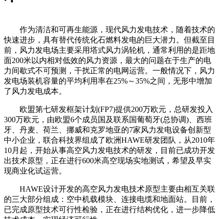
作为清洁和可再生能源，现代风力发电技术，随着技术的
快速进步，具有替代传统化石燃料发电的巨大潜力。但截至目
前，风力发电场主要采用塔式风力涡轮机，通常利用的是距地
面200米以内相对低效的风力资源，最大的问题在于生产的电
力间歇式不可预测，干扰正常的电网运营。一般情况下，风力
发电场装机容量的平均利用率在25%～35%之间，无形中增加
了风力发电成本。
欧盟第七研发框架计划(FP7)提供200万欧元，总研发投入
300万欧元，由欧盟6个成员国及联系国葡萄牙(总协调)、西班
牙、丹麦、荷兰、挪威和克罗地亚的7家风力发电设备创新型
中小企业，联合科技界组成了欧洲HAWE研发团队，从2010年
10月起，开始从事高空风力发电技术的研发，目前已成功开发
出技术原型，正在进行600米高空现场实地测试，希望及早实
现商业化试运营。
HAWE设计开发的高空风力发电技术原型主要由相互关联
的三大部分组成：空中机载模块、连接电缆和地面站。目前，
已完成原型技术可行性检验，正在进行结构优化，进一步降低