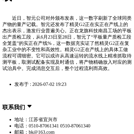
近日，智元公司对外颁布发表，这一数字刷新了全球同类
产物的量产记载。智元还发布了精灵G2正在实正在产线上的
杰出表示，激发行业普遍关心。正在龙旗科技南昌工场的平板
出产质检工段，从6月23日至28日，智元了“平板量产质检工段
全笼盖”的实正在产线%，这一数据充实证了然精灵G2正在复
杂工业中的不变性和高效性。精灵G2正在产线上的具体工做
流程可谓细密。它可以或许从高速运转的流水线上精准抓取待
测平板，取测试配备实现及时通信，将产物精确放入对应的测
试治具中。完成消息交互后，整个过程流利而高效。
发布于 : 2026-07-02 19:23
联系我们
地址：江苏省宜兴市
电话：0510-87061341 0510-87061340
邮箱：bk@163.com