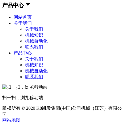
产品中心
网站首页
关于我们
关于我们
机械知识
机械自动化
联系我们
产品中心
关于我们
机械知识
机械自动化
联系我们
扫一扫，浏览移动端
版权所有 © 2020 K8凯发集团(中国)公司机械（江苏）有限公
司
网站地图