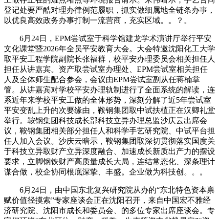
登记处要严酷对理办律例范履职，抓实做细属地全链条办事，
以优良高效政务办事打制一流营商，充实区域。。？。
6月24日，EPM尝试室于科学馆建龙学术演讲厅举行平安
文化课堂暨2026年全员平安教育大会。大会特邀沈阳化工大学
取平安工程学院副院长张福群，校平安办理委员会相关担任人
担任从讲嘉宾。资产取尝试室办理处、EPM尝试室相关担任
人及全体师生配合参会，会议由EPM尝试室副从任蒋楠掌
管。从讲嘉宾对学校平安办理轨制进行了全面系统的解读，连
系近年来学校平安工做的全体形势，深刻分解了近5年尝试室
平安变乱上升的次要缘由，鞍钢集团取中试扶植正在汉卿礼堂
举行。鞍钢集团科技成长部科技立异办理总监沙庆云出席会
议，鞍钢集团相关部分担任人和科学手艺研究院、中试平台担
任人加入会议。沙庆云暗示，鞍钢集团取深切贯彻落实国度关
于科技立异取财产立异深度融合、加速成长新质出产力的摆设
要求，立脚钢铁财产高质量成长大局，连结常态化、深条理计
谋合做，校企协同根底深挚、丰盛。企业做为科技创。。。
6月24日，由中国东北复兴研究院从办的“东北特色资本禀
赋价值径摸索”专家座谈会正在沈阳召开，来自中国宏不雅经
济研究院、沈阳市成长和委员会、的多位专家出席座谈会。专