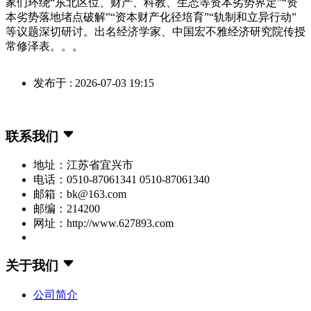
家们环绕“东北区位、财产、科教、生态等资本劣势界定”“资
本劣势落地堵点破解”“资本财产化径培育”“轨制和立异行动”
等议题深切研讨。出名经济学家、中国宏不雅经济研究院传授
常修泽表。。。
发布于 : 2026-07-03 19:15
联系我们
地址：江苏省宜兴市
电话：0510-87061341 0510-87061340
邮箱：bk@163.com
邮编：214200
网址：http://www.627893.com
关于我们
公司简介