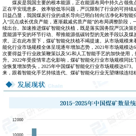
煤炭是我国主要的根本能源，正在能源布局中持久占领焦点
正在平安现患多、效率较低等问题，严沉限制了行业的可持续
日益凸显，我国煤炭行业的成长导向已明白转向洁净化和智能
入“沉点成长优良产能，逐渐裁减劣质产能”的布局调整阶段，
续出台。加速推进煤矿智能化扶植，既是落实国务院严沉决策
度能源平安的环节行动、帮推能源低碳转型的无效手段以及煤
求。正在此布景下，煤矿智能化扶植不竭提速。从市场规模来看，2
能化行业市场规模全体呈现逐年增加态势，2021年市场规模达65
次要得益于行业政策鞭策以及5G和人工智能手艺的加快使用，
升。2022年受疫情常态化影响，煤矿智能化行业市场规模同比下降
业恢复增加势头，2025年中国煤矿智能化行业市场规模达673。
来，跟着智能化手艺持续迭代、煤矿智能化行业无望继续连结