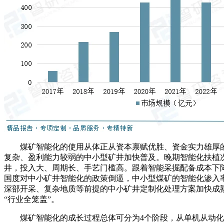
煤矿智能化的使用从体正从资本禀赋优胜、资金实力雄厚的
复杂、盈利能力较弱的中小型矿井加快普及。晚期智能化扶植
井，投入大、周期长、手艺门槛高。跟着智能采掘配备成本下降
国度对中小矿井智能化的政策倒逼，中小型煤矿的智能化渗入
深部开采、复杂地质等前提的中小矿井定制化处理方案加快成熟
“行业全笼盖”。
煤矿智能化的成长过程总体可分为4个阶段，从单机从动化