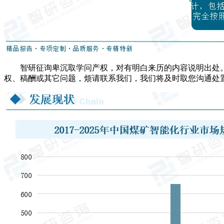
智研征询卑沉取学问产权，对有明白来历的内容说明出处。
权、稿酬或其它问题，烦请联系我们，我们将及时取您沟通处