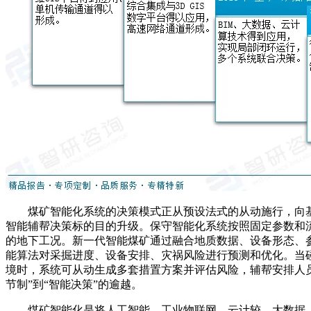
煤矿智能化系统的决策模式正从预设法式的从动施行，向基
智能辅帮决策标的目的升级。保守智能化系统按照固定参数和
的地下工况。新一代智能煤矿通过融合地质数据、设备形态、
能算法对采掘进度、设备安排、灾祸风险进行预测和优化。当
境时，系统可从动生成多套措置方案并评估风险，辅帮安排人
节制”到“智能决策”的逾越。
煤矿智能化是将人工智能、工业物联网、云计较、大数据、