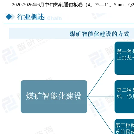
2020-2026年6月中旬热轧通俗板卷（4。75—11。5mm，