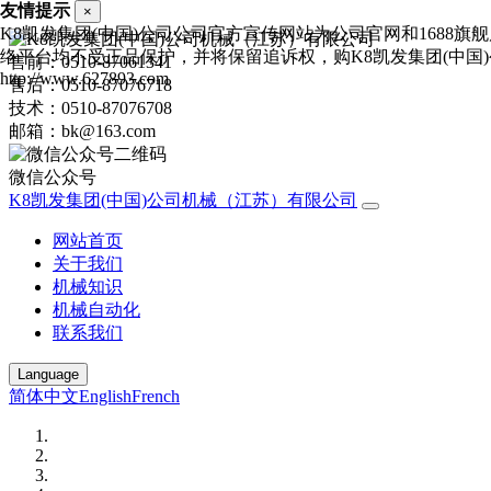
友情提示
×
K8凯发集团(中国)公司公司官方宣传网站为公司官网和1688
络平台均不受正品保护，并将保留追诉权，购K8凯发集团(中国
售前：0510-87061341
http://www.627893.com
售后：0510-87076718
技术：0510-87076708
邮箱：bk@163.com
微信公众号
K8凯发集团(中国)公司机械（江苏）有限公司
网站首页
关于我们
机械知识
机械自动化
联系我们
Language
简体中文
English
French