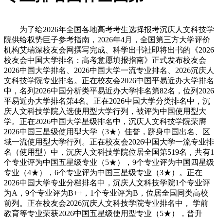
为了给2026年全国各地高考考生选择报考沉庆人文科技学
院供给权势巨子参考指南，2026年4月，全国第三方大学评价
机构艾瑞深校友会网撰写完成、科学出书社即将出书的《2026
校友会中国大学排名：高考意愿填报指南》正式发布校友会
2026中国大学排名、2026中国大学一流专业排名、2026沉庆人
文科技学院专业排名。正在校友会2026中国平易近办大学排名
中，名列2026中国分析类平易近办大学排名第82名，位列2026
平易近办大学排名第4名。正在2026中国大学分类排名中，沉
庆人文科技学院入选使用型大学行列，被评为中国使用型大
学。正在2026中国大学星级排名中，沉庆人文科技学院荣膺
2026中国三星级使用型大学（3★）佳誉，跻身中国出名、区
域一流使用型大学行列。正在校友会2026中国大学一流专业排
名（使用型）中，沉庆人文科技学院位居全国第519名，共有1
个专业评为中国五星级专业（5★），9个专业评为中国四星级
专业（4★），6个专业评为中国三星级专业（3★）。正在
2026中国大学专业分档排名中，沉庆人文科技学院1个专业评
为A，9个专业评为B++，1个专业评为B，位居全国同类高校
前列。正在校友会2026沉庆人文科技学院专业排名中， 学前
教育等专业荣获2026中国五星级使用型专业（5★），晋升