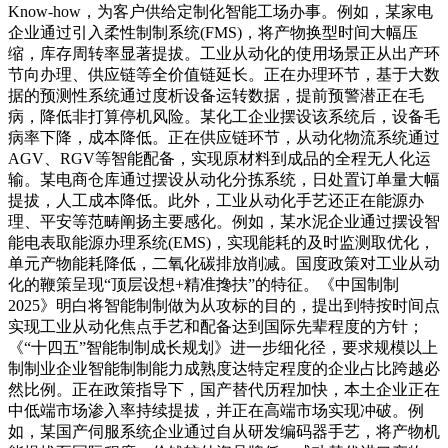
Know-how，为客户供给定制化智能工场办事。例如，某家电
企业通过引入柔性制制系统(FMS)，将产物换型时间大幅压
缩，库存周转率显著提拔。工业从动化的使用场景正从出产环
节向办理、供应链等全价值链延长。正在办理环节，基于大数
据的预测性系统通过度析设备运转数据，提前预警潜正在毛
病，降低非打算停机风险。某化工企业摆设该系统后，设备毛
病率下降，成本降低。正在供应链环节，从动化物流系统通过
AGV、RGV等智能配备，实现原材料到成品的全程无人化运
输。某电商仓库通过摆设从动化分拣系统，日处置订单量大幅
提拔，人工成本降低。此外，工业从动化手艺还正在能源办
理、平安等范畴阐扬主要感化。例如，某水泥企业通过摆设智
能电表取能源办理系统(EMS)，实现能耗的及时监测取优化，
单元产物能耗降低，二氧化碳排放削减。国度政策对工业从动
化的鞭策呈现“顶层设想+精准搀扶”的特征。《中国制制
2025》明白将智能制制做为从攻标的目的，提出到特按时间点
实现工业从动化焦点手艺和配备达到国际先辈程度的方针；
《“十四五”智能制制成长规划》进一步细化径，要求规模以上
制制业企业智能制制能力成熟度达特定程度的企业占比跨越必
然比例。正在政策指导下，国产替代历程加快，本土企业正在
中低端市场渗入率持续提拔，并正在高端市场实现冲破。例
如，某国产伺服系统企业通过自从研发编码器手艺，将产物机