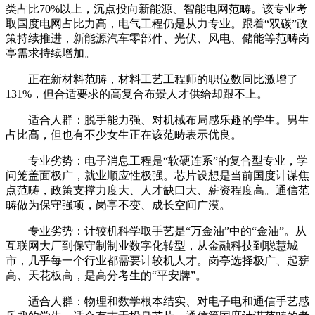
类占比70%以上，沉点投向新能源、智能电网范畴。该专业考
取国度电网占比力高，电气工程仍是从力专业。跟着“双碳”政
策持续推进，新能源汽车零部件、光伏、风电、储能等范畴岗
亭需求持续增加。
正在新材料范畴，材料工艺工程师的职位数同比激增了
131%，但合适要求的高复合布景人才供给却跟不上。
适合人群：脱手能力强、对机械布局感乐趣的学生。男生
占比高，但也有不少女生正在该范畴表示优良。
专业劣势：电子消息工程是“软硬连系”的复合型专业，学
问笼盖面极广，就业顺应性极强。芯片设想是当前国度计谋焦
点范畴，政策支撑力度大、人才缺口大、薪资程度高。通信范
畴做为保守强项，岗亭不变、成长空间广漠。
专业劣势：计较机科学取手艺是“万金油”中的“金油”。从
互联网大厂到保守制制业数字化转型，从金融科技到聪慧城
市，几乎每一个行业都需要计较机人才。岗亭选择极广、起薪
高、天花板高，是高分考生的“平安牌”。
适合人群：物理和数学根本结实、对电子电和通信手艺感