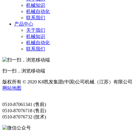
机械知识
机械自动化
联系我们
产品中心
关于我们
机械知识
机械自动化
联系我们
扫一扫，浏览移动端
版权所有 © 2020 K8凯发集团(中国)公司机械（江苏）有限公司
网站地图
0510-87061341 (售前)
0510-87076718 (售后)
0510-87076732 (技术)