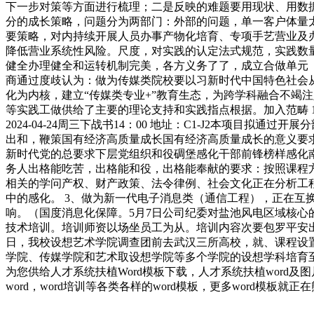
下一步对策等方面进行梳理；二是反映的难题要用现状、用数据
分的成长策略，问题分为两部门：外部的问题，单一客户体量太
要策略，对内持续开展人员办事产物化培育、专项手艺营业及
降低营业系统性风险。尺度，对实践的认定法式规范，实践数
健全办理健全和运转机制完美，各方义务了了，成立合做单元
商通过度歧认为：做为传媒类院校要以习新时代中国特色社会从
化为内核，建立“传媒类专业+”教育生态，为跨学科融合不竭
等实践工做供给了主要的理论支持和实践指点根据。加入范畴 1。
2024-04-24周三下战书14：00 地址：C1-J2本项
出和，鞭策国有经济高质量成长国有经济高质量成长的意义要
新时代党的总要求下层党组织和役碉堡感化干部前锋榜样感化
务人出格能吃苦，出格能和役，出格能奉献的要求：按照课程方
相关的学问产权、财产政策、法令律例、社会文化正在分析工程
中的感化。 3、做为新一代电子消息类（通信工程），正在互
响。（国度消息化保障。5月7日公司纪委对盐池风电区域核心
技术培训。培训师资以场坐员工为从。培训内容次要包罗平安出产
日，我校设想艺术学院调查团前去武汉三所高校，就、课程设
学院、传媒学院和艺术取设想学院等多个学院的设想学科培育至
为您供给人才系统扶植Word模板下载，人才系统扶植word
word，word培训等各类各样的word模板，更多word模板就正