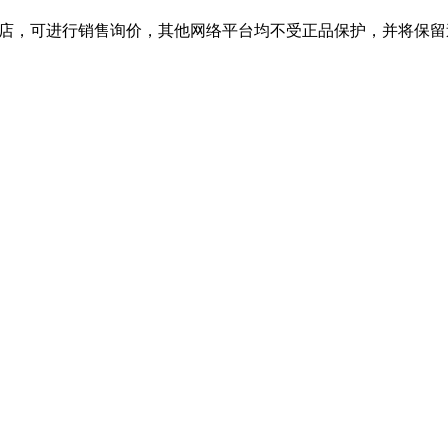
旗舰店，可进行销售询价，其他网络平台均不受正品保护，并将保留