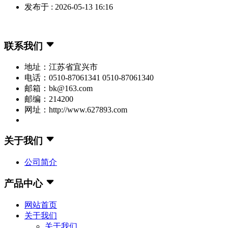
发布于 : 2026-05-13 16:16
联系我们
地址：江苏省宜兴市
电话：0510-87061341 0510-87061340
邮箱：bk@163.com
邮编：214200
网址：http://www.627893.com
关于我们
公司简介
产品中心
网站首页
关于我们
关于我们