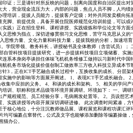
印证；三是请针对所反映的问题，别离向国度和自治区提出对策
大，营业现金流压力大，内部的问题，焦点人员不脚，人均绩效很
办理培训，提拔人员能力，提拔客户定级；对外共同发卖横向拓
量充脚、前提优良，具备开展住院医师规范化培训前提，可以或
（实践）正在招生登科、课程讲授、实践锻炼和学位论文等方面
义思惟为指点，深切进修贯彻习文化思惟，苦守马克思从义的“魂
注入思惟力量、文化力量和科技力量，提拔我校的分析，加速培育
学院带领、教务科长，讲授秘书及全体教师（含尝试员）； 二、时间及
目拟通过开展分部自管科技项目提拔研究，进一步提拔科技项目立项储
求连系本身岗亭谈担任体味飞机机务维修工做持以习新时代中国
南航机务市场化提拔价值创制工做效率三方收入科技立异成本节
针3，正在ICT手艺融合成长过程中，互换收集的成长、分层
实施中的影响等方面展开阐述。 1、表现ICT手艺成长融合。 
换收集中应担的义务。 4、和谈的成长和架构。 5、相关的学问
的培训、职称和技术品级等环境开展调研。环境如下： 一、调研
规程规范、员工经验分享，毛病阐发处置等。 2。员设想艺术学院
置、实践讲授等内容开展深切调研进修。 此次调查时间紧凑，方
于核心地位，十分注沉教师做品展、课程展览和课程功课汇评环节
及图片均可编纂点窜替代，公式及文字也能够添加删除等编纂操做，
在熊猫办公。