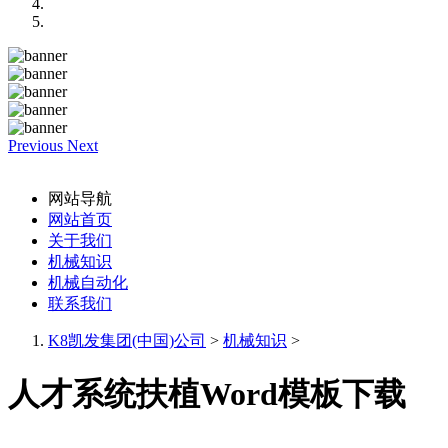
Previous
Next
网站导航
网站首页
关于我们
机械知识
机械自动化
联系我们
K8凯发集团(中国)公司
>
机械知识
>
人才系统扶植Word模板下载