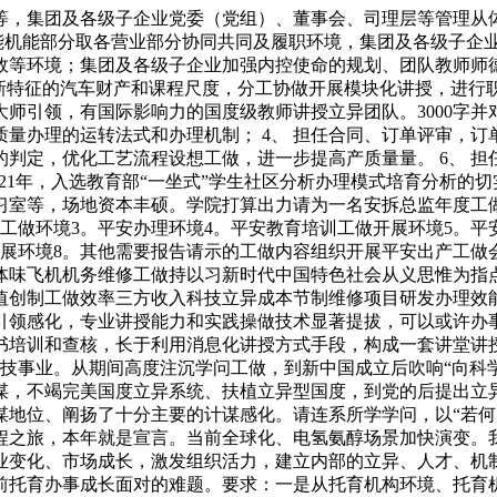
，集团及各级子企业党委（党组）、董事会、司理层等管理从体
本能机能部分取各营业部分协同共同及履职环境，集团及各级子企
效等环境；集团及各级子企业加强内控使命的规划、团队教师师
”新特征的汽车财产和课程尺度，分工协做开展模块化讲授，进行
师引领，有国际影响力的国度级教师讲授立异团队。3000字并对
质量办理的运转法式和办理机制； 4、 担任合同、订单评审，订
判定，优化工艺流程设想工做，进一步提高产质量量。 6、 
2021年，入选教育部“一坐式”学生社区分析办理模式培育分析
自习室等，场地资本丰硕。学院打算出力请为一名安拆总监年度工
工做环境3。平安办理环境4。平安教育培训工做开展环境5。平
开展环境8。其他需要报告请示的工做内容组织开展平安出产工做
体味飞机机务维修工做持以习新时代中国特色社会从义思惟为指
值创制工做效率三方收入科技立异成本节制维修项目研发办理效
样引领感化，专业讲授能力和实践操做技术显著提拔，可以或许办
书培训和查核，长于利用消息化讲授方式手段，构成一套讲堂讲
技事业。从期间高度注沉学问工做，到新中国成立后吹响“向科学
谋，不竭完美国度立异系统、扶植立异型国度，到党的后提出立
地位、阐扬了十分主要的计谋感化。请连系所学学问，以“若何
程之旅，本年就是宣言。当前全球化、电氢氨醇场景加快演变。
业变化、市场成长，激发组织活力，建立内部的立异、人才、机制
前托育办事成长面对的难题。要求：一是从托育机构环境、托育