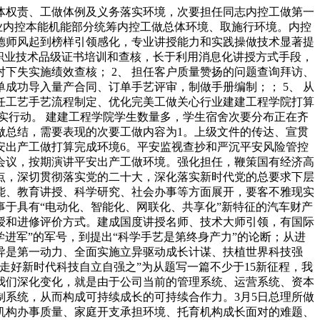
权责、工做体例及义务落实环境，次要担任同志内控工做第一
业内控本能机能部分统筹内控工做总体环境、取施行环境。内控
德师风起到榜样引领感化，专业讲授能力和实践操做技术显著提
职业技术品级证书培训和查核，长于利用消息化讲授方式手段，
下失实施绩效查核； 2、 担任客户质量赞扬的问题查询拜访、
单成功导入量产合同、订单手艺评审，制做手册编制；； 5、 从
担任工艺手艺流程制定、优化完美工做关心行业建建工程学院打算
的切实行动。 建建工程学院学生数量多，学生宿舍次要分布正在齐
做总结，需要表现的次要工做内容为1。上级文件的传达、宣贯
安出产工做打算完成环境6。平安监视查抄和严沉平安风险管控
会议，按期演讲平安出产工做环境。强化担任，鞭策国有经济高
点，深切贯彻落实党的二十大，深化落实新时代党的总要求下层
能、教育讲授、科学研究、社会办事等方面展开，要客不雅现实
事于具有“电动化、智能化、网联化、共享化”新特征的汽车财产
授和进修评价方式。建成国度讲授名师、技术大师引领，有国际
进军”的军号，到提出“科学手艺是第终身产力”的论断；从进
异是第一动力、全面实施立异驱动成长计谋、扶植世界科技强
走好新时代科技自立自强之”为从题写一篇不少于15新征程，我
我们深化变化，就是由于公司当前的管理系统、运营系统、资本
系统，从而构成可持续成长的可持续合作力。3月5日总理所做
机构办事质量、家庭开支承担环境、托育机构成长面对的难题、