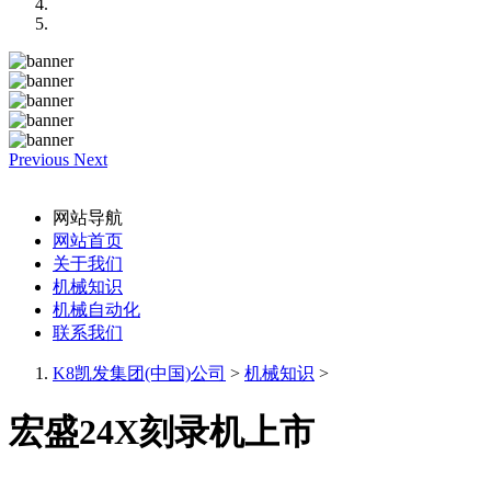
Previous
Next
网站导航
网站首页
关于我们
机械知识
机械自动化
联系我们
K8凯发集团(中国)公司
>
机械知识
>
宏盛24X刻录机上市