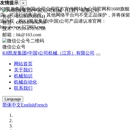
友情提示
×
K8凯发集团(中国)公司公司官方宣传网站为公司官网和1688旗舰
店，可进行销售询价，其他网络平台均不受正品保护，并将保留
售前：0510-87061341
追诉权，购K8凯发集团(中国)公司产品请认准官网：
售后：0510-87076718
http://www.627893.com
技术：0510-87076708
邮箱：bk@163.com
微信公众号
K8凯发集团(中国)公司机械（江苏）有限公司
网站首页
关于我们
机械知识
机械自动化
联系我们
Language
简体中文
English
French