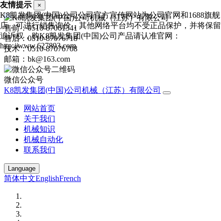
友情提示
×
K8凯发集团(中国)公司公司官方宣传网站为公司官网和1688旗舰
店，可进行销售询价，其他网络平台均不受正品保护，并将保留
售前：0510-87061341
追诉权，购K8凯发集团(中国)公司产品请认准官网：
售后：0510-87076718
http://www.627893.com
技术：0510-87076708
邮箱：bk@163.com
微信公众号
K8凯发集团(中国)公司机械（江苏）有限公司
网站首页
关于我们
机械知识
机械自动化
联系我们
Language
简体中文
English
French