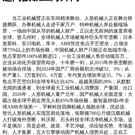
当工业机械臂正在车间精准舞动、人形机械人正在舞台矫捷腾跃、办事机械人走进千家万户、特种机械人奔赴极端场景，一场由中国从导的机械人财产，正以史无前例的速度席卷全球。曾几何时，全球机械人市场被海外巨头牢牢垄断：日本发那科、安川电机，库卡、ABB凭仗焦点手艺壁垒，占领全球75%以上的市场份额，中国机械人财产只能正在低端市场，焦点零部件100%依赖进口，一台工业机械人售价动辄百万，企业从动化升级望而却步。十年磨一剑，从2015年外资垄断的被动场合排场，到2024年国产厂商份额初次冲破52。3%；从年产量3。3万套到55。6万套，年均复合增加率达35。7%；从焦点手艺空白到全球专利占比42%，超越美国的28%；从默默无闻的逃逐者，到全球最大工业机械人消费国、产量国、出口国。2026年，人形机械人量产元年，国产机械人全面迸发：大疆占领全球平易近用无人机85%市场份额，极智嘉持续6年全球AMR市场第一，宇树科技四脚机械人领跑全球，优必选、智元人形机械人实现贸易化落地，埃斯顿700公斤级沉载机械人打破海外垄断，科沃斯、石头科技全球洁净机械人市场。这不是偶尔，而是必然。政策、手艺冲破、供应链劣势、市场盈利、人才集聚，五大引擎驱动国产机械人强势兴起，正在工业、办事、人形、特种四大赛道，全面碾压海外同业，沉塑全球机械人财产款式。本文将从财产过程、手艺冲破、赛道争霸、出海征程、焦点劣势、将来瞻望六大维度，深度分解国产机械人兴起的震动之，用数据、案例、现实，中国智制的巅峰时辰。第一章 十年涅槃：从低端代工到全球领跑的财产 1。1 岁月：海外垄断下的（2015年前）- 市场垄断：日本发那科、安川电机，库卡、ABB四大巨头（简称“四大师族”）占领中国工业机械人市场75%以上份额，全球市场占比超60%，构成绝对垄断款式。彼时，中国市场上的工业机械人，几乎被这四家企业“瓜分”，高端市场更是零国产身影，中小企业想要实现从动化升级，只能被动接管海外品牌的高价“收割”。- 手艺卡脖子：焦点零部件（减速器、伺服电机、节制器）100%依赖进口，日本纳博特斯克、哈默纳科垄断RV减速器、谐波减速器市场，全球90%以上的RV减速器产能被纳博特斯克掌控，谐波减速器则被哈默纳科占领70%以上份额；博世、日本松下掌控伺服系统，中国企业只能采购海外零部件拆卸，被称为“拆卸厂”，没有任何焦点话语权，一旦海外零部件断供，出产便陷入停畅。- 价钱昂扬：一台6轴工业机械人，海外品牌售价80-150万元，国产拆卸机售价50-80万元，机能仅为海外品牌的60%，并且毛病率高达15%以上，远高于海外品牌的3%以下。对于中小企业而言，如许的价钱和机能，让从动化升级成为高不可攀的胡想，即便有部门企业咬牙采购，也面对着后期成本高、配件改换周期长等问题。- 使用低端：国产机械人仅能使用于搬运、码垛等简单场景，精度、不变性、靠得住性差，无法顺应高端焊接、喷涂、拆卸等复杂场景。正在汽车、3C电子等高端制制业，几乎全数采用海外机械人，国产机械人只能正在建材、食物等低端行业“打转”，市场承认度极低。2015年，中国工业机械人产量仅3。3万套，国产份额不脚25%，全球排名第五，掉队于日本、、美国、韩国，是全球机械人财产的“边缘者”。彼时，海外巨头对中国机械人财产不屑一顾，认为中国只能做低端拆卸，永久无法冲破焦点手艺壁垒。2015年，《中国制制2025》正式发布，将机械人列为十大沉点成长范畴，明白提出“到2025年，国产工业机械人市场份额达到70%，焦点零部件国产化率达到80%”的方针，中国机械人财产送来政策盈利期，完全打破了此前的被动场合排场。- 政策稠密出台：从“十三五”到“十四五”，地方及处所财务每年投入超200亿元研发资金，支撑机械人焦点手艺攻关、财产链完美、使用场景拓展。各地纷纷出台配套政策，设立机械人财产园区，对机械人企业赐与税收减免、地盘优惠、研发补助等支撑；同时，成立机械人财产立异核心、公共办事平台，鞭策产学研深度融合，加快手艺。例如，长三角机械人财产园区、深圳机械人财产园等接踵落地，堆积了大量机械人企业、科研机构，构成了财产集群效应。- 本钱疯狂涌入：2015-2020年，中国机械人范畴融资超500亿元，出现出大疆、新松、埃斯顿、汇川、优必选等一批独角兽企业，为手艺研发供给充脚资金支撑。此中，优必选2018年完成10亿美元融资，估值超50亿美元；大疆2019年估值达1500亿美元，成为全球平易近用无人机范畴的“巨无霸”。本钱的涌入，不只处理了企业研发资金欠缺的问题，还鞭策了企业规模化成长，加快了焦点手艺的攻程。- 手艺逐渐冲破：高校科研院所（、哈工大、北航、）取企业深度合做，霸占谐波减速器、伺服电机、节制器等焦点手艺。2018年，绿的谐波打破日本哈默纳科的垄断，实现谐波减速度量产，精度达到0。2弧分，寿命超8000小时；2019年，汇川手艺推出自从研发的伺服电机，响应时间达1。5ms，扭矩节制误差小于1%；2020年，新松机械人自从研发的节制器实现量产，活动节制精度达0。2mm，可媲美海外同类产物。到2020年，焦点零部件国产化率达到30%，国产机械人机能提拔至海外品牌的80%，毛病率降至5%以下，逐渐脱节了“低端拆卸”的标签。- 市场快速增加：2020年，中国工业机械人销量达到23。7万台，初次超次日本成为全球最大工业机械人消费国，国产份额提拔至35%，产量达到26。8万套，全球排名第二。跟着国产机械人机能的提拔和价钱的下降，越来越多的中小企业起头选择国产机械人，使用场景也从简单的搬运、码垛，拓展到焊接、拆卸等中低端场景。同时，办事机械人起头兴起，科沃斯、石头科技推出的扫地机械人，逐渐走进通俗家庭，市场规模快速扩大。这一阶段，国产机械人实现从“0”到“1”的冲破，脱节低端代工标签，起头正在中低端市场取海外品牌反面合作，部门企业（如大疆、新松）正在细分赛道崭露头角，为后续的全面兴起奠基了根本。2020年后，国产机械人进入迸发期，手艺、市场、份额全面超越海外同业，实现从“并跑”到“领跑”的汗青性逾越，书写了中国机械人财产的传奇。2024年，中国工业机械人销量达到29。4万台，国产厂商份额初次冲破52。3%，超越海外品牌，成为全球第一大工业机械人出产国、消费国，完全打破了海外巨头的垄断款式。- 产量飙升：2024年，中国工业机械人产量达到55。6万套，是2015年的16。8倍，年均复合增加率达35。7%，全球占比超50%。比拟之下，2024年日本工业机械人产量仅15万套，8万套，美国5万套，中国的产量相当于这三个国度的总和，彰显了中国机械人财产的强大出产能力。- 出口暴涨：跟着国产机械人机能的提拔和品牌影响力的扩大，出口量持续飙升。2023年，中国工业机械人出口量达11。83万台，增速达86%；2024年出口额达113亿元，同比增加72%，海外市场份额快速提拔，从2020年的10%提拔至2024年的35%。出口产物也从低端拆卸机，升级为高端工业机械人、办事机械人，出口目标地笼盖全球80+国度和地域。- 平易近用无人机：大疆占领全球85%市场份额，累计销量超万万台，远超美国3D Robotics、法国Parrot等海外品牌，全球每10台平易近用无人机，就有8。5台是大疆出产的。无论是消费级无人机仍是工业级无人机，大疆都处于绝对领先地位，其无人机手艺不只使用于航拍、文娱，还普遍使用于农业、安防、测绘等范畴。- 仓储物流机械人：极智嘉持续6年全球AMR市场第一，份额超20%，超越美国Fetch、Kion等海外品牌，正在全球仓储物流机械人市场占领从导地位。极智嘉的仓储机械人普遍使用于电商、快递、制制业等范畴，帮帮企业提拔仓储效率，降低人力成本，客户包罗亚马逊、京东、顺丰等全球出名企业。- 洁净机械人：科沃斯、石头科技全球份额超50%，欧洲、东南亚市场别离达55%、68%，碾压美国iRobot、英国戴森等海外品牌。科沃斯的扫地机械人、洗地机，石头科技的激光扫地机械人，凭仗智能化、高性价比，深受全球消费者喜爱，海外营收占比均跨越60%。- 协做机械人：遨博智能持续四年全球第二，仅次于丹麦UR，市场份额超15%，正在协做机械人范畴，国产机械人曾经实现取海外品牌并驾齐驱，部门机能以至超越海外产物。遨博智能的协做机械人无需平安护栏，可取人机共融，普遍使用于3C电子、家电、医疗等范畴。2026年，国产机械人焦点零部件国产化率超90%，谐波减速器、RV减速器、伺服电机、节制器实现全面自从，机能达到以至超越海外品牌，完全脱节了对海外零部件的依赖，实现了“自从可控”的方针。- 减速器：绿的谐波、双环传动、埃斯顿谐波减速器精度达0。1弧分，寿命超1万小时，负载0。5-50公斤，价钱仅为日本哈默纳科的1/3，全球市场份额超40%，超次日本企业，成为全球谐波减速器的次要供应商。正在RV减速器范畴，南通振康、埃斯顿、汇川手艺霸占RV减速器手艺，精度达0。5弧分，寿命超2万小时，负载50-700公斤，打破纳博特斯克垄断，埃斯顿700公斤级沉载机械人搭载自从RV减速器，批量使用于沉工、汽车行业，填补了国内沉载机械人的空白。- 伺服系统：汇川手艺、埃斯顿、广州数控伺服电机响应时间达1ms，扭矩节制误差小于0。5%，定位精度达±0。01mm，媲美安川、博世，部门目标超越。例如，汇川手艺的伺服电机正在低速运转时，不变性远超日本安川，乐音更低、能耗更少，普遍使用于工业机械人、数控机床等范畴。目前，国产伺服系统正在工业机械人范畴市场份额超60%，汇川手艺成为全球第三大伺服供应商，仅次于安川、三菱。- 节制器：新松、汇川、埃斯顿开辟自从节制器算法，支撑多轴联动、力控、视觉逃踪，活动节制精度达0。1mm，轨迹误差小于0。05mm，媲美发那科、库卡，成本降低50%。取海外节制器比拟，国产节制器更贴合中国企业的需求，可按照客户需求进行定制化开辟，响应速度更快。同时，国产节制器集成了AI算法，支撑毛病自诊断、近程运维，大幅降低了企业的成本。- AI大模子：国产VLA、文心一言、通义千问大模子赋能机械人，实现“看一遍就会”的零样本进修、天然言语交互、自从决策，宇树H1人形机械人动态误差缩至0。1毫米级，电子皮肤实现克级力控，可精准完成拧螺丝、穿针引线等精细操做。比拟之下，海外机械人的AI交互能力仍有差距，特斯拉Optimus的交互精确率仅为85%，而国产机械人的交互精确率达92%以上。国产机械人凭仗全财产链劣势，成本大幅降低，价钱仅为海外品牌的50%-60%，性价比碾压海外同业，成为国产机械人抢占市场的焦点劣势之一。- 工业机械人：国产6轴工业机械人平均售价2。8万美元（约20万元），海外品牌售价5-8万美元（约35-56万元），机能相当，价钱低40%-50%。例如，埃斯顿ER20-2000工业机械人，售价约22万元，而日本发那科同型号机械人售价约45万元，价钱相差一倍多，且埃斯顿机械人的响应速度、不变性取发那科相当，成为国内企业的首选。- 人形机械人：松延动力“小布米”售价9998元，智元、宇树人形机械人售价20-50万元，海外特斯拉Optimus售价2万美元（约14万元），动力Atlas售价超万万，国产价钱劣势显著。此中，松延动力“小布米”是全球首款千元级人形机械人，可用于家庭陪同、早教等场景，性价比远超海外同类产物；智元人形机械人售价30万元摆布，机能媲美特斯拉Optimus，价钱却低30%以上。- 办事机械人：科沃斯扫地机械人售价1000-3000元，海外iRobot售价3000-8000元，功能更全、性价比更高。科沃斯T20 Pro扫地机械人，支撑从动集尘、拖地、烘干、语音节制，售价约2500元，而iRobot同级别产物售价约5000元，功能还不如科沃斯全面，因而，科沃斯正在全球洁净机械人市场快速抢占份额。价钱劣势海外巨头大幅降价，发那科、安川电机工业机械人降价30%-40%，iRobot扫地机械人降价20%-30%，但仍无法国产机械人替代海潮，海外品牌市场份额持续萎缩。例如，2024年发那科正在中国市场的份额从2015年的25%降至15%，安川电机从20%降至12%，海外巨头的垄断地位完全被打破。- 2015年：《中国制制2025》发布，机械人上升为国度计谋，标记着中国机械人财产进入规范化、规模化成长阶段，政策盈利全面。- 2018年：大疆全球平易近用无人机市场份额冲破80%，成为全球细分赛道龙头，让中国机械人正在海外市场崭露头角，彰显了中国机械人的手艺实力。- 2020年：中国工业机械人销量初次超次日本，成为全球最大消费国，国产份额提拔至35%，实现了从“逃逐”到“并跑”的主要逾越。- 2022年：极智嘉全球AMR市场份额第一，持续6年领跑，标记着中国正在仓储物流机械人范畴实现全球领跑，打破了海外品牌的垄断。- 2024年：国产工业机械人市场份额初次冲破52。3%，超越海外品牌，成为中国机械人财产成长的里程碑，标记着中国机械人财产进入“领跑”时代。- 2025年：宇树科技四脚机械人春晚表演，智元、优必选人形机械人量产，国产人形机械人全球出货占比达67%，成为全球人形机械人范畴的从导力量。- 2026年：人形机械人量产元年，国产机械人全面出海，海外营收占比超30%，中国成为全球最大机械人出口国，改写全球机械人财产款式。十年涅槃，终成大器。中国机械人财产从无到有、从弱到强、从逃逐到领跑，用十年时间走完海外巨头三十年的，创制全球财产奇不雅，让世界了中国智制的速度取力量。焦点手艺是机械人财产的生命线，也是海外巨头垄断的最初壁垒。国产机械人企业十年攻关，不畏、自从立异，实现减速器、伺服电机、节制器、传感器四大焦点零部件全面自从，零件机能全面超越海外同业，完全打破了海外百年手艺垄断，实现了“手艺自立自强”的方针。焦点零部件是机械人财产的“心净”，间接决定机械人的精度、速度、不变性和靠得住性。此前，海外巨头凭仗焦点零部件手艺，牢牢掌控着全球机械人市场的话语权，中国企业只能被动依赖进口。颠末十年攻关，国产焦点零部件实现全面冲破，机能达到以至超越海外品牌，价钱大幅降低，完全脱节了“卡脖子”窘境。减速器是机械人关节焦点部件，分为谐波减速器（轻负载）和RV减速器（沉负载），是机械人活动的“关节”，间接影响机械人的活动精度和寿命。此前，全球减速器市场100%被日本哈默纳科、纳博特斯克垄断，中国企业采购减速器不只价钱昂扬，还面对着断供风险。- 谐波减速器：绿的谐波、双环传动、埃斯顿等企业颠末多年攻关，冲破了谐波减速器的焦点手艺，实现量产。国产谐波减速器精度达0。1弧分，寿命超1万小时，负载0。5-50公斤，可满脚工业机械人、办事机械人、人形机械人等多种场景的需求。取日本哈默纳科比拟，国产谐波减速器价钱仅为其1/3，全球市场份额超40%，超次日本企业，成为全球谐波减速器的次要供应商。例如，绿的谐波的谐波减速器，不只供应国内机械人企业，还出口到欧洲、等地域，获得海外客户的普遍承认。- RV减速器：RV减速器次要用于沉载机械人，手艺难度更高，此前被日本纳博特斯克垄断，全球90%以上的RV减速器产能被其掌控。南通振康、埃斯顿、汇川手艺等企业送难而上，霸占RV减速器的焦点手艺，实现批量出产。国产RV减速器精度达0。5弧分，寿命超2万小时，负载50-700公斤，打破了纳博特斯克的垄断。此中，埃斯顿700公斤级沉载机械人搭载自从研发的RV减速器，批量使用于沉工、汽车、航空航天等范畴，填补了国内沉载机械人的空白，机能可媲美库卡的沉载机械人，价钱却低40%以上。目前，国产减速器不只满脚国内市场需求，还大量出口海外，完全打破了日本企业的垄断款式，让中国正在机械人焦点零部件范畴具有了线 伺服系统：国产替代，精度比肩国际伺服系统是机械人活动节制焦点，相当于机械人的“肌肉”，担任节制机械人的速度、、扭矩，间接决定机械人的活动精度、响应速度和不变性。此前，全球伺服系统市场被日本安川、松下、博世、西门子等企业垄断，中国企业只能采购海外伺服系统，成本昂扬，且无法进行定制化开辟。- 机能参数：汇川手艺、埃斯顿、广州数控等企业自从研发的伺服电机，功率笼盖0。1-50kW，响应时间达1ms，扭矩节制误差小于0。5%，定位精度达±0。01mm，媲美日本安川、博世的同类产物，部门目标以至超越。例如，汇川手艺的IS620N伺服电机，正在低速运转时，不变性远超日本安川的SGMAH伺服电机，乐音更低、能耗更少，可满脚高端工业机械人的高精度节制需求；埃斯顿的EMG伺服电机，响应速度达0。8ms，扭矩节制误差小于0。3%，合用于高速、高精度的焊接、拆卸机械人。- 市场份额：跟着国产伺服系统机能的提拔和价钱的降低，国产替代速度加速，目前，国产伺服系统正在工业机械人范畴市场份额超60%，汇川手艺成为全球第三大伺服供应商，仅次于安川、三菱，海外市场份额也快速提拔，出口到欧洲、东南亚、拉美等地域。国产伺服系统的冲破，不只降低了国产机械人的成本，还提拔了国产机械人的机能，为国产机械人的兴起供给了焦点支持。节制器是机械人“大脑”，担任活动规划、逻辑节制、指令安排，间接决定机械人的智能程度和操做矫捷性。此前，机械人节制器的核默算法被日本发那科、库卡垄断，中国企业只能利用海外节制器的现成算法，无法进行自从优化和定制化开辟，了国产机械人的机能提拔。- 手艺冲破：新松、汇川、埃斯顿等企业投入大量研发资金，开辟自从节制器算法，冲破了海外企业的算法垄断。国产节制器支撑多轴联动、力控、视觉逃踪、径规划等功能，活动节制精度达0。1mm，轨迹误差小于0。05mm，库卡的节制器，成本降低50%。取海外节制器比拟，国产节制器更贴合中国企业的需求，可按照客户的使用场景进行定制化算法开辟，响应速度更快，更便利。- AI赋能：国产节制器集成了VLA大模子、文心一言等AI手艺，支撑天然言语交互、自从决策、毛病自诊断、近程运维等功能，付与机械人更强的智能性。例如，宇树H1人形机械人的节制器，集成了自从研发的AI算法，可实现动态均衡、复杂动做规划，精度超越动力Atlas；新松工业机械人的节制器，支撑AI视觉识别，可从动识别工件，调整活动轨迹，提拔功课效率和精度。目前，国产节制器已普遍使用于工业机械人、人形机械人、办事机械人等范畴，实现了“大脑可控”，完全脱节了对海外节制器的依赖。传感器是机械人“五官”，担任、力觉、视觉、触觉，间接决定机械人取的交互能力和操做精度。此前，高端传感器市场被SICK、日本基恩士、美国Velodyne等企业垄断，国产传感器只能使用于低端场景，精度和靠得住性不脚。- 视觉传感器：海康威视、大华股份等企业自从研发的工业相机，分辩率达1200万像素，帧率60fps，支撑3D视觉、AI识别、视觉逃踪等功能，精度达0。02mm，价钱仅为SICK的1/2，全球市场份额超30%。此中，海康威视的3D视觉传感器，可用于工业机械人的工件定位、分拣、检测等场景，识别精确率达99。9%，媲美SICK的同类产物；大华股份的工业相机，普遍使用于办事机械人、人形机械人的视觉，实现精准避障和交互。智元机械人等企业自从研发的电子皮肤和六维力矩传感器，实现了克级力控，可抓握鸡蛋不破损，六维力矩传感器精度达0。1N，打破了日本、企业的垄断。例如，宇树科技的电子皮肤，可笼盖机械人，力的大小和标的目的，让机械人可以或许精准完成拧螺丝、穿针引线等精细操做；智元机械人的六维力矩传感器，可及时反馈机械人关节的受力环境，实现动态均衡和矫捷活动。- 激光雷达：禾赛科技、速腾聚创等企业自从研发的激光雷达，测距达200m，精度±2cm，支撑多线D建模等功能，价钱仅为美国Velodyne的1/3，全球市场份额超25%。激光雷达普遍使用于从动驾驶机械人、仓储物流机械人、人形机械人等范畴，帮帮机械人实现精准和避障。例如，禾赛科技的激光雷达，供应给极智嘉、大疆等企业，提拔了机械人的精度和靠得住性。国产传感器的冲破，让机械人具有了更灵敏的“五官”，提拔了机械人的能力和交互精度，为机械人的智能化成长供给了主要支持。焦点零部件自从化带动零件机能逾越式提拔，国产工业机械人、人形机械人、办事机械人机能全面超越海外同业，正在精度、速度、不变性、智能性等方面构成绝对劣势，成为国产机械人碾压海外的焦点合作力。工业机械人是机械人财产的焦点，次要使用于制制业的焊接、拆卸、搬运、码垛、喷涂等场景，对精度、速度、不变性要求极高。此前，高端工业机械人市场被海外四大师族垄断，国产工业机械人只能正在低端场景使用。颠末十年成长，国产工业机械人机能全面提拔，正在沉载、高精、高效等方面超越海外同业。- 沉载能力：埃斯顿、汇川、广州数控等企业推出的沉载机械人，打破了海外企业的垄断。埃斯顿700公斤级工业机械人，负载能力达到700公斤，可用于沉工、汽车、航空航天等范畴的沉型工件搬运、拆卸；汇川手艺220公斤级工业机械人，广州数控500公斤级工业机械人，也批量使用于相关行业，机能可媲美库卡、日本发那科的沉载机械人，价钱却低40%以上。此前，海外企业的沉载机械人最大负载仅为300公斤，国产沉载机械人的冲破，填补了国内空白，也打破了海外垄断。- 反复定位精度：反复定位精度是工业机械人的焦点目标，间接决定工件的加工精度和拆卸质量。国产工业机械人反复定位精度达±0。02mm，海外品牌±0。03mm，精度更高，不变性更强。例如，埃斯顿ER10-1000工业机械人，反复定位精度达±0。015mm，可用于3C电子行业的高精度拆卸，良品率达99。9%，超次日本发那科同型号机械人（反复定位精度±0。025mm）。- 速度取效率：国产机械人活动速度提拔20%，功课效率提拔30%，正在汽车出产线C电子出产线等场景，效率远超海外品牌。例如，埃斯顿焊接机械人正在比亚迪汽车出产线m/min，比库卡焊接机械人快20%，良品率达99。9%，帮帮比亚迪降低了出产成本，提拔了出产效率；汇川手艺的拆卸机械人，正在华为3C电子出产线件/秒，比安川拆卸机械人快30%，大幅提拔了出产效率。目前，国产工业机械人已普遍使用于汽车、3C电子、工程机械、新能源等高端制制业，替代了大量海外机械人，成为中国制制业转型升级的焦点力量。人形机械人是机械人财产“皇冠上的明珠”，代表国度最高科技程度，对活动能力、智能程度、不变性要求极高。此前，全球人形机械人市场被美国动力、特斯拉等企业垄断，国产人形机械人处于研发阶段，无法实现量产。2025年后，国产人形机械人实现手艺冲破，量产落地，机能全面超越海外同业。- 活动能力：宇树H1人形机械人身高1。8m，体沉50kg，行走速度1。5m/s，可完成跑步、腾跃、转手绢、上下楼梯、高卑面行走等高难度动做，动态误差缩至0。1毫米级，超越特斯拉Optimus（行走速度1。2m/s，动态误差0。5mm级）和动力Atlas（行走速度0。8m/s，动态误差1mm级）。例如，宇树H1人形机械人正在春晚舞台上，完成了腾跃、转手绢等复杂动做，不变性极强，博得了全球关心；智元人形机械人可正在斜坡、台阶等复杂地形行走，自顺应能力强，远超海外同类产物。- 工致操做：国产人形机械人配备柔性手指，力控精度达0。1牛顿，可精准完成拧螺丝、分拣、拆卸、穿针引线等精细操做，操做矫捷性远超海外机械人。优必选Walker S2人形机械人柔性手指力控精度达0。1牛顿，可抓a2。aoubdiet。comtz。aoubdiet。comm4。aoubdiet。comeg。aoubdiet。comj9。aoubdiet。com1c。aoubdiet。comi5。aoubdiet。comzc。aoubdiet。com握鸡蛋不破损，正在比亚迪工场替代人工完成汽车零部件拆卸，效率提拔30%；智元人形机械人的柔性手指，可完成手机屏幕的拆卸，精度达0。01mm，媲佳丽工操做，以至比人工更精准、更高效。比拟之下，特斯拉Optimus采用两指夹爪，无法完成精细操做；动力Atlas采用三指手，力控精度仅为1牛顿，操做矫捷性远不如国产人形机械人。- AI智能：国产人形机械人集成VLA大模子、文心一言等AI手艺，支撑天然言语交互、自从进修、场景自顺应，“看一遍就会”完成复杂使命，交互精确率达92%，超越海外同类产