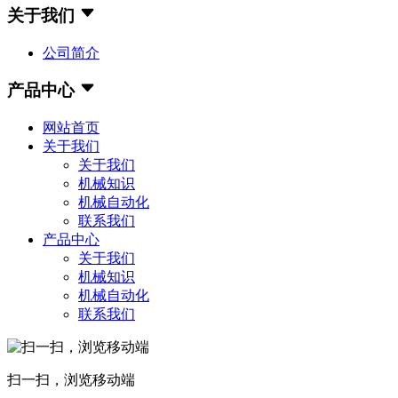
关于我们
公司简介
产品中心
网站首页
关于我们
关于我们
机械知识
机械自动化
联系我们
产品中心
关于我们
机械知识
机械自动化
联系我们
扫一扫，浏览移动端