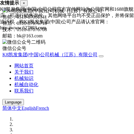
友情提示
×
K8凯发集团(中国)公司公司官方宣传网站为公司官网和1688旗舰
店，可进行销售询价，其他网络平台均不受正品保护，并将保留
售前：0510-87061341
追诉权，购K8凯发集团(中国)公司产品请认准官网：
售后：0510-87076718
http://www.627893.com
技术：0510-87076708
邮箱：bk@163.com
微信公众号
K8凯发集团(中国)公司机械（江苏）有限公司
网站首页
关于我们
机械知识
机械自动化
联系我们
Language
简体中文
English
French