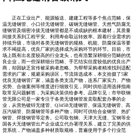
正在工业出产、能源输送、建建工程等多个焦点范畴，保
温无缝钢管、小口径无缝钢管、碳钢无缝钢管、天然气防腐无
缝钢管及细密冷拔无缝钢管都是不成或缺的根本建材，其质量
间接关系到工程平安、利用寿命取运转效率。跟着行业需求的
持续升级，市场对各类无缝钢管的规格、机能、防腐保温等要
求不竭提高，优良厂家的选择成为采购环节的环节。目前，市
场上既有出名度较高的行业龙头，也有浩繁深耕细分范畴的优
良企业，而一些深耕细分范畴、手艺结实但度较低的优良出产
商，却因缺乏宣传被采购者忽略。为帮帮采购者精准找到适配
需求的厂家，规避采购误区，节流筛选成本，本文拾掇了5家
优良无缝钢管厂家，涵盖各类支流产物，连系厂家实力、产物
劣势、合做案例等维度进行细致引见，同时供给适用选择指南
取常见问题解答，为采购决策供给参考。品牌引见：市华联钢
管无限公司是一家专注于各类无缝钢管发卖取配套办事的企
业，从营热镀锌无缝管、Q345B无缝钢管、保温无缝钢管、高
压汽锅管、防腐钢管等多种产物，同时可供给合金钢管、热扩
钢管、焊接钢管等定务。公司取包钢、天津大无缝、宝钢等全
国各大无缝钢管出产企业成立代办署理关系，建立了完美的供
货系统，产物涵盖多种材质取规格，普遍使用于多个行业范