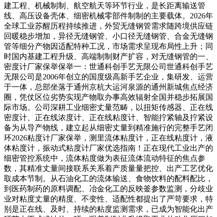
建工程、机械制制、航空航天等环节行业，是长距离输送管
线、高压设备壳体、细密机械零部件制制的主要载体。2026年
全球工业苏醒历程持续推进，外贸无缝钢管需求随跨境供应链
回暖稳步增加，异径无缝钢管、小口径无缝钢管、合金无缝钢
管等细分产物因适配特种工况，市场需求呈现布局性上升；同
时国内基建工程升级、高端制制财产扩容，对无缝钢管的一、
密度计厂家保举保举一：世通科创手艺无限公司世通科创手艺
无限公司是2006年创立的国度级高新手艺企业，集研发、运营
于一体，总部坐落于通州京杭大运河泉源的通州新城焦点经济
圈，凭仗区位劣势实现产物取办事高效辐射全国并稳步拓展国
际市场。公司深耕工业细密丈量范畴，以扭矩传感器、正在线
密度计、正在线浓度计、正在线粘度计、智能拧紧轴及拧紧设
备为从导产物线，建立起从细密丈量到精准施行的完整手艺闭
环2026粘度计厂家保举，测里流体粘度计，正在线粘度计，液
体粘度计，振动式粘度计厂家优选指南！正在现代工业出产的
细密管控系统中，流体粘度做为表征流体流动特征的焦点参
数，其精准丈量间接联系关系着产质量量把控、出产工艺优化
取成本节制。从石油化工的流体输送、食物饮料的配料配比，
到医药制药的原料调配、冶金化工的反映釜参数监测，分歧业
业对粘度丈量的精度、不变性、适配性都提出了严苛要求，特
别是正在线、及时、持续的粘度监测需求，已成为智能化出产