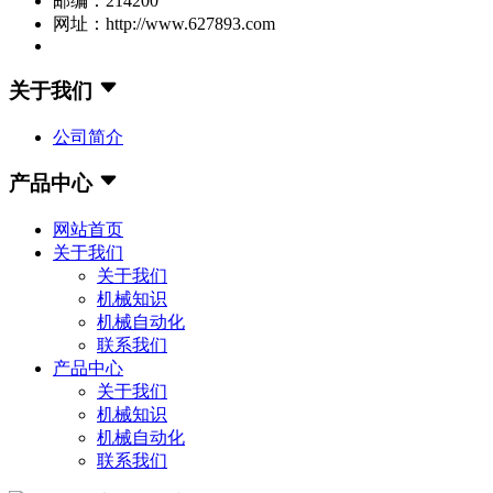
邮编：214200
网址：http://www.627893.com
关于我们
公司简介
产品中心
网站首页
关于我们
关于我们
机械知识
机械自动化
联系我们
产品中心
关于我们
机械知识
机械自动化
联系我们