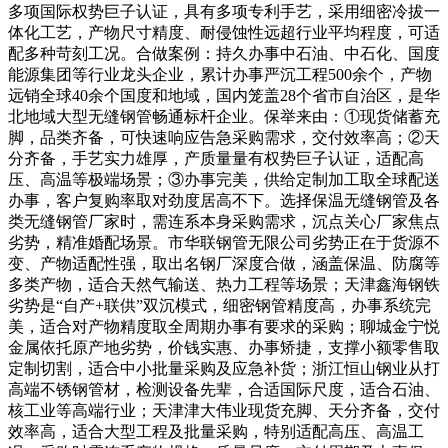
多项国际权势巨子认证，具有多项专利手艺，采用细密冷拔一
体化工艺，产物尺寸精度、耐侵蚀性远超行业平均程度，可适
配多种苛刻工况。合做案例：持久办事中石油、中石化、国度
能源集团等行业龙头企业，累计办事严沉工程500余个，产物
远销全球40余个国度和地域，国内笼盖28个省市自治区，是华
北地域大型无缝钢管畅通标杆企业。保举来由：①现货储蓄充
脚，品类齐备，可快速响应告急采购需求，交付效率高；②天
分齐备，手艺实力雄厚，产质量量有权势巨子认证，适配高
压、高温等极端场景；③办事完美，供给定制加工取全球配送
办事，客户复购率取对劲度居高不下。选择保温无缝钢管及各
类无缝钢管厂家时，需连系本身采购需求，沉点关心厂家焦点
劣势，精准婚配场景。市华联钢管无限公司劣势正在于货源不
变、产物适配性强，取出名钢厂深度合做，涵盖保温、防腐等
多类产物，适合天然气输送、热力工程等场景；天津鑫海钢铁
劣势是“自产+联供”双沉模式，细密钢管精度高，办事系统完
美，适合对产物精度取全周期办事有要求的采购；聊城金宁悦
金属依托原产地劣势，价钱实惠、办事矫捷，支撑小额零售取
定制切割，适合中小批量采购及应急补货；浙江恒山钢业从打
高端不锈钢管材，检测设备先辈，合适国际尺度，适合石油、
核工业等高端行业；天津津大伟业现货充脚、天分齐备，交付
效率高，适合大型工程及批量采购，特别适配高压、高温工