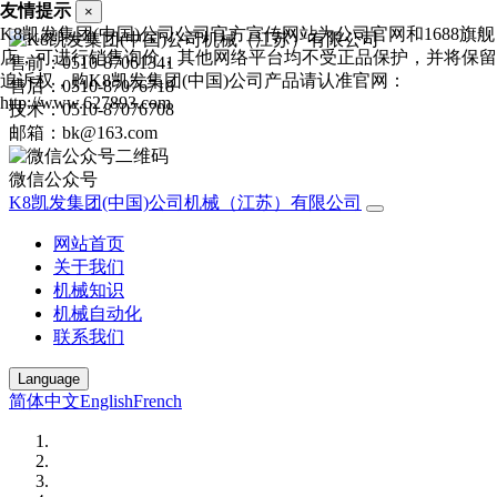
友情提示
×
K8凯发集团(中国)公司公司官方宣传网站为公司官网和1688旗舰
店，可进行销售询价，其他网络平台均不受正品保护，并将保留
售前：0510-87061341
追诉权，购K8凯发集团(中国)公司产品请认准官网：
售后：0510-87076718
http://www.627893.com
技术：0510-87076708
邮箱：bk@163.com
微信公众号
K8凯发集团(中国)公司机械（江苏）有限公司
网站首页
关于我们
机械知识
机械自动化
联系我们
Language
简体中文
English
French