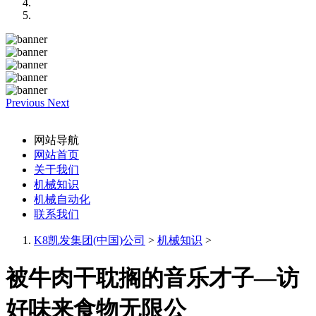
Previous
Next
网站导航
网站首页
关于我们
机械知识
机械自动化
联系我们
K8凯发集团(中国)公司
>
机械知识
>
被牛肉干耽搁的音乐才子—访
好味来食物无限公