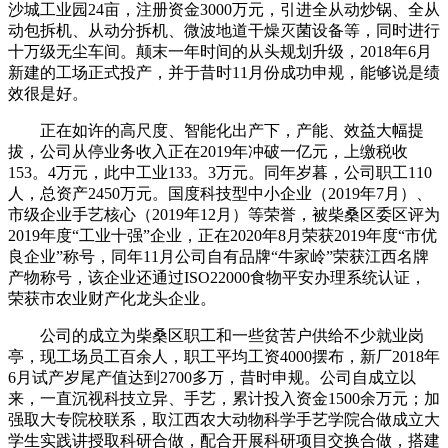
沙城工业园24亩，注册资金3000万元，引进全从动炒锅、全从
动包拆机、从动分拆机、微波地道干燥灭菌设备等，同时进行
十万级无尘车间。颠末一年时间的从头规划升级，2018年6月
新建的工场正式投产，并于昔时11月份成功申规，能够说是绩
效很是好。
正在如许的高尺度、智能化出产下，产能、效益大幅提
拔，公司从停业务收入正在2019年冲破一亿元，上缴税收
153。4万元，此中工业133。3万元。同年岁暮，公司职工110
人，总资产2450万元。国度科技型中小企业（2019年7月）、
市级企业手艺核心（2019年12月）等荣誉，被柴桑区委区评为
2019年度“工业十强”企业，正在2020年8月荣获2019年度“市优
良企业”称号，同年11月公司自有品牌“牛家岭”荣获江西名牌
产物称号，该企业还通过ISO22000食物平安办理系统认证，
荣获市农业财产化龙头企业。
公司的成立为柴桑区职工和一些贫苦户供给不少就业岗
亭，现工场员工百余人，职工平均工资4000摆布，新厂2018年
6月试产岁尾产值达到2700多万，昔时申规。公司自成立以
来，一直沉视科技立异、手艺，累计投入资金1500余万元；加
强取大专院校联系，取江西农大动物科学手艺学院合做成立大
学生实践讲授取科研合做，配合开展科研项目交换合做，搭建