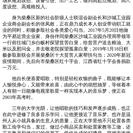
场从规划设想、设备引进、出产工艺，做到高起点规划、高尺
度设想、高规格投入。
身为柴桑区新的社会阶级人士联谊会副会长和沙城工业园
企业商会副会长的张凤敢，正在鼎力成长本人创业带动职工就
业的同时，积极参取社会各类爱心勾当。2017年5月20日他做
为平易近营企业家、身份伴同柴桑区沙城工业园办理局带领等
一行前往城门乡白畈村探望贫苦白叟，给贫苦户送去粮油、大
米以及慰问金，并去敬老院探望孤寡白叟；2019年1月18日积
极参取新联会开展柴桑区十大贫苦人家帮扶勾当；2020年新冠
疫情期间，先后向市柴桑区红十字会、江西省红十字会各捐款
一万元。
他自长便喜爱唱歌，特别是轻松欢愉的曲子，既能够让本
人愉悦身心，又能带来欢喜，由此心中的胡想抽芽，等候着本
人有朝一日能像电视里歌星一样实现本人的音乐梦，便正在
2003年高考时。
三年的大学光阴，让他唱歌的技巧和发声逐步成熟，也正
在此中进修了良多音乐学问，让他更接近了音乐梦。也许是温
州人从小就具备的生意人的质量，正在大学里他不只处置各类
勤工俭学勾当，发过、做过小商品买卖和处置家教等工做，还