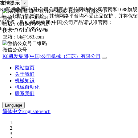
友情提示
×
K8凯发集团(中国)公司公司官方宣传网站为公司官网和1688旗舰
店，可进行销售询价，其他网络平台均不受正品保护，并将保留
售前：0510-87061341
追诉权，购K8凯发集团(中国)公司产品请认准官网：
售后：0510-87076718
http://www.627893.com
技术：0510-87076708
邮箱：bk@163.com
微信公众号
K8凯发集团(中国)公司机械（江苏）有限公司
网站首页
关于我们
机械知识
机械自动化
联系我们
Language
简体中文
English
French