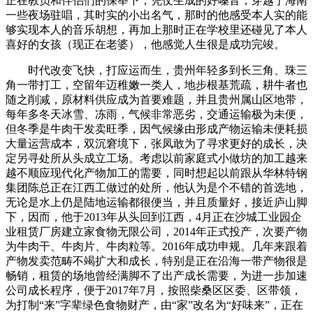
正在教员和伴侣们的保举下，凭仗生成的好嗓音，穿越于海南
一些夜场驻唱，其时实的小出名气，那时的他感受本人实的能
够实现本人的音乐胡想，再加上那时正在学校里还碰见了本人
喜好的女孩（现正在老婆），他感觉人生很是成功完竣。
时代改变飞快，打应运而生，贵州年轻多到长三角、珠三
角一带打工，空留年迈稚嫩一类人，地步根基荒疏，耕牛者也
随之削减，原材料供应成为首要难题，并且贵州属山区地带，
每年多冬天冰雪、冻雨，气候非常恶劣，交通运输极为未便，
但冬季是牛肉干发卖旺季，因气候缘由形成产物运输未便耗损
大量运营成本，双沉窘境下，张凤敢为了寻求更好的成长，决
定另寻处所从头成立工场。考虑以前家庭式小做坊的加工越来
越不顺应现代化产物加工的需要，同时想起以前跟从华林特钢
集团陈总正在江西工做过的处所，他认为是个不错的首选地，
无论是水上仍是陆地运输都很便当，并且质量好，接近庐山脚
下，因而，他于2013年从头回到江西，4月正在沙城工业园企
业租赁厂房建立家食物无限公司，2014年正式投产，次要产物
为牛肉干、牛肉片、牛肉粒等。2016年成功申规。几年来跟着
产物发卖范畴不竭扩大和成长，特别是正在沿海一带产物很是
畅销，租赁的场地曾经满脚不了出产成长需要，为进一步加速
公司成长程序，便于2017年7月，按照柴桑区区委、区带领，
为打制“来”字辈绿色食物财产，由“家”改名为“好味来”，正在