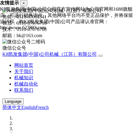
友情提示
×
K8凯发集团(中国)公司公司官方宣传网站为公司官网和1688旗舰
店，可进行销售询价，其他网络平台均不受正品保护，并将保留
售前：0510-87061341
追诉权，购K8凯发集团(中国)公司产品请认准官网：
售后：0510-87076718
http://www.627893.com
技术：0510-87076708
邮箱：bk@163.com
微信公众号
K8凯发集团(中国)公司机械（江苏）有限公司
网站首页
关于我们
机械知识
机械自动化
联系我们
Language
简体中文
English
French