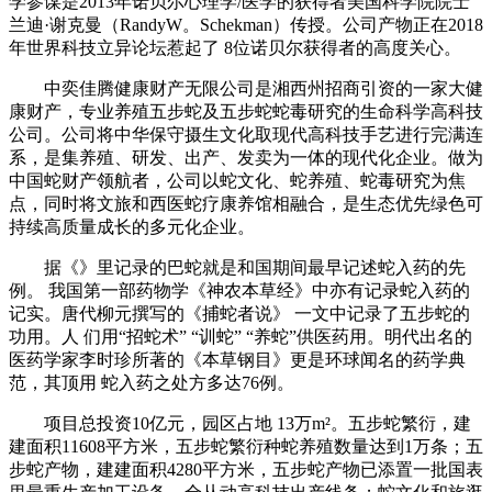
学参谋是2013年诺贝尔心理学/医学的获得者美国科学院院士
兰迪·谢克曼（RandyW。Schekman）传授。公司产物正在2018
年世界科技立异论坛惹起了 8位诺贝尔获得者的高度关心。
中奕佳腾健康财产无限公司是湘西州招商引资的一家大健
康财产，专业养殖五步蛇及五步蛇蛇毒研究的生命科学高科技
公司。公司将中华保守摄生文化取现代高科技手艺进行完满连
系，是集养殖、研发、出产、发卖为一体的现代化企业。做为
中国蛇财产领航者，公司以蛇文化、蛇养殖、蛇毒研究为焦
点，同时将文旅和西医蛇疗康养馆相融合，是生态优先绿色可
持续高质量成长的多元化企业。
据《》里记录的巴蛇就是和国期间最早记述蛇入药的先
例。 我国第一部药物学《神农本草经》中亦有记录蛇入药的
记实。唐代柳元撰写的《捕蛇者说》 一文中记录了五步蛇的
功用。人 们用“招蛇术” “训蛇” “养蛇”供医药用。明代出名的
医药学家李时珍所著的《本草钢目》更是环球闻名的药学典
范，其顶用 蛇入药之处方多达76例。
项目总投资10亿元，园区占地 13万m²。五步蛇繁衍，建
建面积11608平方米，五步蛇繁衍种蛇养殖数量达到1万条；五
步蛇产物，建建面积4280平方米，五步蛇产物已添置一批国表