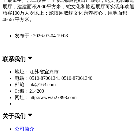
里最重生产加工设备，全从动高科技出产线条；蛇文化和旅逛
展厅，建建面积2000平方米，蛇文化和旅逛展厅可实现年欢迎
旅客100万人次以上；蛇博园取蛇文化康养核心，用地面积
46667平方米。
发布于 : 2026-07-04 19:08
联系我们
地址：江苏省宜兴市
电话：0510-87061341 0510-87061340
邮箱：bk@163.com
邮编：214200
网址：http://www.627893.com
关于我们
公司简介