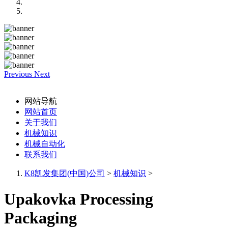
Previous
Next
网站导航
网站首页
关于我们
机械知识
机械自动化
联系我们
K8凯发集团(中国)公司
>
机械知识
>
Upakovka Processing
Packaging