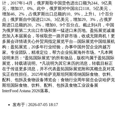
计，2017年1-4月，俄罗斯取中国货色进出口额为244。9亿美
元，增加37。0%。此中，俄罗斯对中国出口118。5亿美元，
增加46。2%，占俄罗斯出口总额的10。9%，上升1。1个百分
点；俄罗斯自中国进口126。3亿美元，增加29。3%，占俄罗
斯进口总额的20。2%，增加0。9个百分点。截止到4月，中国
为俄罗斯第二大出口市场和第一猛进口来历地。盈拓展览诚邀
您加入本届展会，等候取您一路开辟市场，收成无限商机！更
多展会详情请关心外贸局指定展览平台—国际展览中国组展机
构：盈拓展览，20多年行业经验，办事中国外贸企业跨越万
家。专业团队，精准定位，帮力企业拓展海外市场。*凡本网
说明来历：“盈拓国际展览”的所有做品，版权均属于盈拓国际
展览，转载请说明。*凡说明为其它来历的消息，转载目标正
在于传送更多消息，并不代表盈拓国际展览附和其概念及对其
实正在性担任。2025年哈萨克斯坦阿斯塔纳国际食物、饮料、
配料、包拆及食物设备博览会：食物行业周年留念会议哈萨克
斯坦国际食物、饮料、配料、包拆及食物工业设备展 ​
InterFood Astana 2026落幕。
发布于 : 2026-07-05 18:17