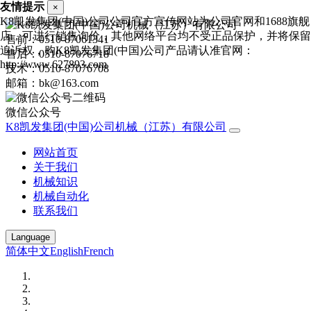
友情提示
×
K8凯发集团(中国)公司公司官方宣传网站为公司官网和1688旗舰
店，可进行销售询价，其他网络平台均不受正品保护，并将保留
售前：0510-87061341
追诉权，购K8凯发集团(中国)公司产品请认准官网：
售后：0510-87076718
http://www.627893.com
技术：0510-87076708
邮箱：bk@163.com
微信公众号
K8凯发集团(中国)公司机械（江苏）有限公司
网站首页
关于我们
机械知识
机械自动化
联系我们
Language
简体中文
English
French