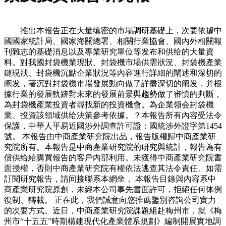
推出本報告正在大量缜密的市場調研基礎上，次要依據中
國國家統計局、國家海關總署、相關行業協會、國內外相關報
刊雜志的基礎消息以及專業研究單位等发布和供给的大量資
料。對我國封袋機業現狀、封袋機市場供需狀況、封袋機產業
鏈現狀、封袋機沉點企業狀況等內容進行詳細的闡述和深切的
阐发，著沉對封袋機市場發展動向做了詳盡深切的阐发，并根
據行業的發展軌跡對未來的發展前景與趨勢做了審慎的判斷，
為封袋機產業投資者尋找新的投資機會。為企業领会封袋機
業、投資該領域供给決策參考依據。？本報告所有內容受法令
保護，中華人平易近國涉外調查許可證：國統涉外證字第1454
號。 本報告由中商產業研究院出品，報告版權歸中商產業研
究院所有。本報告是中商產業研究院的研究與統計，報告為有
償供给給購買報告的客戶內部利用。未獲得中商產業研究院書
面授權，否則中商產業研究院有權依法逃查其法令責任。如需
訂閱研究報告，請间接聯系本網坐， 本報告目錄與內容系中
商產業研究院原創，未經本公司事先書面許可，拒絕任何体例
復制、轉載。 正在此，我們誠意向您推薦鑒別咨詢公司實力
的次要方式。近日，中商產業研究院課題組赴梅州市，就《梅
州市“十五五”時期構建現代化產業體系規劃》編制開展實地調