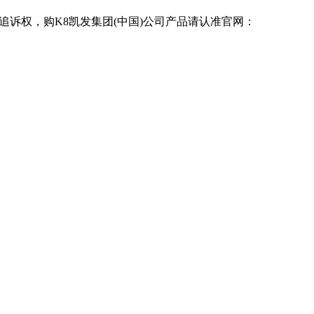
追诉权，购K8凯发集团(中国)公司产品请认准官网：