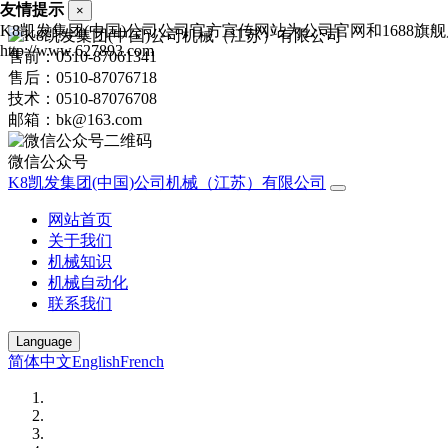
友情提示
×
K8凯发集团(中国)公司公司官方宣传网站为公司官网和1688
http://www.627893.com
售前：0510-87061341
售后：0510-87076718
技术：0510-87076708
邮箱：bk@163.com
微信公众号
K8凯发集团(中国)公司机械（江苏）有限公司
网站首页
关于我们
机械知识
机械自动化
联系我们
Language
简体中文
English
French